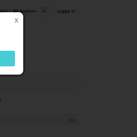
tag?
Bli medlem
Logga in
a
2%