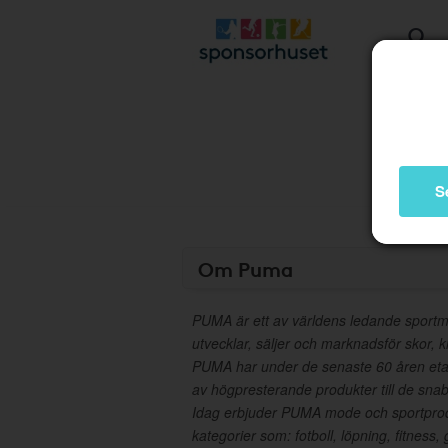
S
Om Puma
PUMA är ett av världens ledande sportm
utvecklar, säljer och marknadsför skor, 
PUMA har under de senaste 60 åren eta
av högpresterande produkter till de snab
Idag erbjuder PUMA mode och sportprodu
kategorier som: fotboll, löpning, fitness,