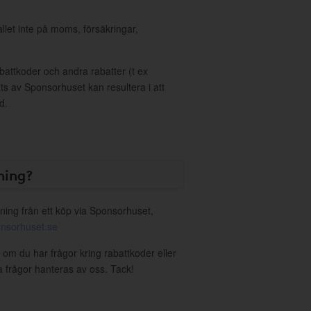
allet inte på moms, försäkringar,
ttkoder och andra rabatter (t ex
s av Sponsorhuset kan resultera i att
d.
ning?
ning från ett köp via Sponsorhuset,
nsorhuset.se
 om du har frågor kring rabattkoder eller
a frågor hanteras av oss. Tack!