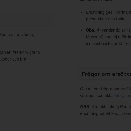
Ersättning ges i normalf
r
presentkort och frakt.
Obs:
Användande av raba
l Puma att använda,
Mecenat) som ej utfärdat
din cashback går förlora
panjer. Återkom gärna
ttkoder och bra
Frågor om ersätt
Om du har frågor om ersätt
vänligen kontakta
info@spo
OBS
: Kontakta aldrig Puma
ersättning på ett köp. Dess