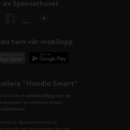
 av Sponsorhuset
da hem vår mobilapp
tallera "Handla Smart"
 Smart är ett webbläsartillägg som ger
onsorhuset i en minifierad version,
 i webbläsaren.
minns om Sponsorhuset när du
r en butik som finns ansluten hos oss.