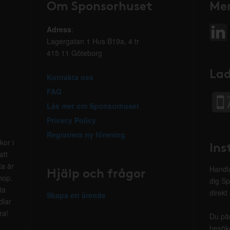
Om Sponsorhuset
Mer
Adress
:
Lagergatan 1 Hus B19a, 4 tr
415 11 Göteborg
Lad
Kontakta oss
FAQ
Läs mer om Sponsorhuset
Privacy Policy
Registrera ny förening
kor i
Ins
att
ta är
Hjälp och frågor
Handla
hop.
dig Sp
ta
direkt
Skapa ett ärende
dlar
ra!
Du på
besöke