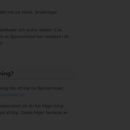
allet inte på moms, försäkringar,
ttkoder och andra rabatter (t ex
s av Sponsorhuset kan resultera i att
d.
ning?
ning från ett köp via Sponsorhuset,
nsorhuset.se
emissionären om du har frågor kring
g på ett köp. Dessa frågor hanteras av