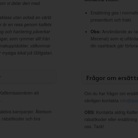
 som vi delar den med.
Ersättning ges i normalf
dsklass utan också en värld
presentkort och frakt.
ar är en resa genom kaffets
ung och hantering påverkar
Obs:
Användande av raba
ngar, som rymmer allt från
Mecenat) som ej utfärdat
 smakupptäckter, välkomnar
din cashback går förlora
år mysiga lokal på Götgatan.
r
Frågor om ersätt
 Kaffemissionären att
Om du har frågor om ersätt
.
vänligen kontakta
info@spo
 aktiva kampanjer. Återkom
OBS
: Kontakta aldrig Kaff
, rabattkoder och bra
rabattkoder eller ersättnin
oss. Tack!