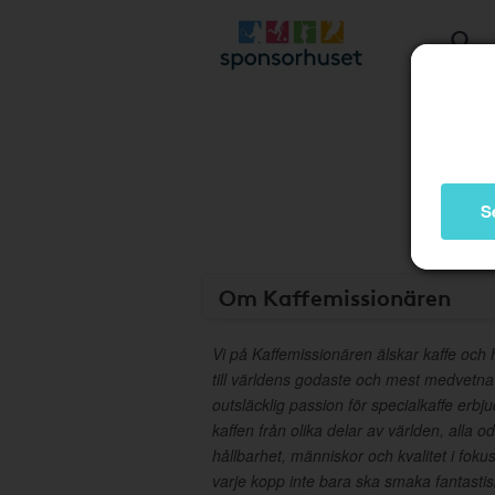
S
Om Kaffemissionären
Vi på Kaffemissionären älskar kaffe och h
till världens godaste och mest medvetna
outsläcklig passion för specialkaffe erbju
kaffen från olika delar av världen, alla
hållbarhet, människor och kvalitet i fokus
varje kopp inte bara ska smaka fantasti