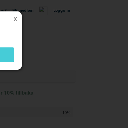
tag?
Bli medlem
Logga in
r 10% tillbaka
10%