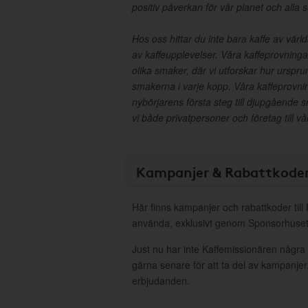
positiv påverkan för vår planet och alla
Hos oss hittar du inte bara kaffe av värl
av kaffeupplevelser. Våra kaffeprovning
olika smaker, där vi utforskar hur urspr
smakerna i varje kopp. Våra kaffeprovni
nybörjarens första steg till djupgående
vi både privatpersoner och företag till v
Kampanjer & Rabattkode
Här finns kampanjer och rabattkoder till
använda, exklusivt genom Sponsorhuset
Just nu har inte Kaffemissionären några
gärna senare för att ta del av kampanjer
erbjudanden.