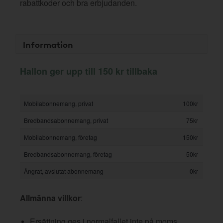
rabattkoder och bra erbjudanden.
Information
Hallon ger upp till 150 kr tillbaka
Mobilabonnemang, privat
100kr
Bredbandsabonnemang, privat
75kr
Mobilabonnemang, företag
150kr
Bredbandsabonnemang, företag
50kr
Ångrat, avslutat abonnemang
0kr
Allmänna villkor
:
Ersättning ges i normalfallet inte på moms,