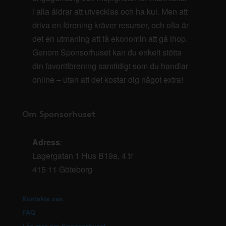
i alla åldrar att utvecklas och ha kul. Men att
driva en förening kräver resurser, och ofta är
det en utmaning att få ekonomin att gå ihop.
Genom Sponsorhuset kan du enkelt stötta
din favoritförening samtidigt som du handlar
online – utan att det kostar dig något extra!
Om Sponsorhuset
Adress
:
Lagergatan 1 Hus B19a, 4 tr
415 11 Göteborg
Kontakta oss
FAQ
Läs mer om Sponsorhuset