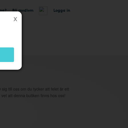
tag?
Bli medlem
Logga in
utik
 sig till oss om du tycker att felet är ett
 vet att denna butiken finns hos oss!