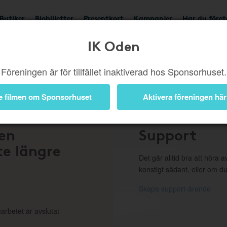
Butiker
Biobiljetter
Presentkort
Kampanjer
Har du före
IK Oden
ngd eller borttagen b
Föreningen är för tillfället inaktiverad hos Sponsorhuset.
e filmen om Sponsorhuset
Aktivera föreningen här
 en
Support
te längre
Det går alltid bra att höra av
konstigt sådant, eller om du
Skapa support-ärende
arbetet är avslutat