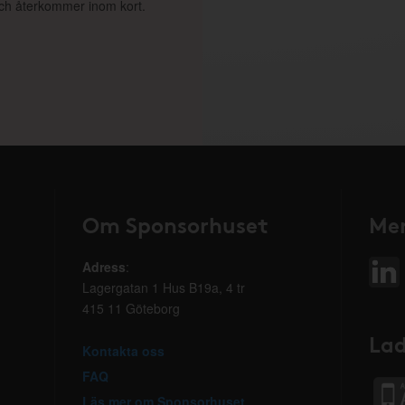
 och återkommer inom kort.
Om Sponsorhuset
Mer
Adress
:
Lagergatan 1 Hus B19a, 4 tr
415 11 Göteborg
Lad
Kontakta oss
FAQ
Läs mer om Sponsorhuset