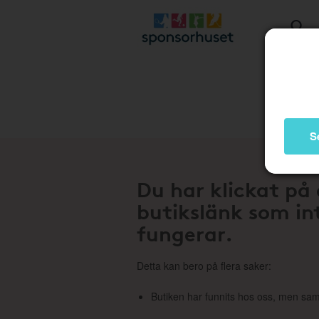
Stä
S
Du har klickat på
butikslänk som in
fungerar.
Detta kan bero på flera saker:
Butiken har funnits hos oss, men sam