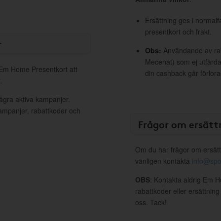
Ersättning ges i normalf
presentkort och frakt.
r
Obs:
Användande av raba
Mecenat) som ej utfärdat
l Em Home Presentkort att
din cashback går förlora
.
ågra aktiva kampanjer.
kampanjer, rabattkoder och
Frågor om ersätt
Om du har frågor om ersätt
vänligen kontakta
info@spo
OBS
: Kontakta aldrig Em 
rabattkoder eller ersättnin
oss. Tack!