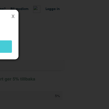
tag?
Bli medlem
Logga in
 ger 5% tillbaka
5%