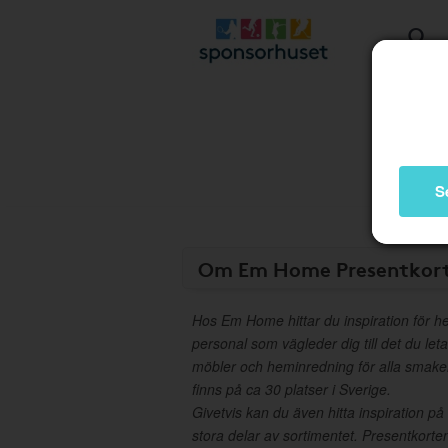
S
Om Em Home Presentkor
Hos Em Home hittar du inspiration för 
personal som vägleder dig till det du le
möbler och heminredning för alla smaker
finns på ca 30 platser i Sverige.
Givetvis kan du även hitta inspiration 
stora delar av sortimentet. Presentkorte