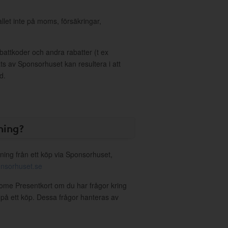
allet inte på moms, försäkringar,
ttkoder och andra rabatter (t ex
s av Sponsorhuset kan resultera i att
d.
ning?
ning från ett köp via Sponsorhuset,
nsorhuset.se
Home Presentkort om du har frågor kring
g på ett köp. Dessa frågor hanteras av