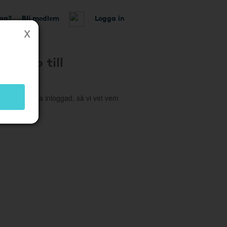
tag?
Bli medlem
Logga in
 konto till
o
höver du vara inloggad, så vi vet vem
 företaget.