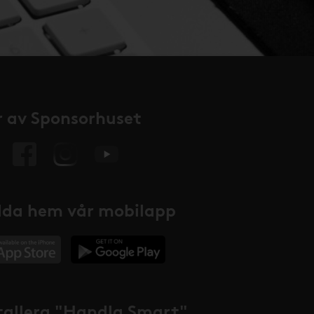
 av Sponsorhuset
da hem vår mobilapp
tallera "Handla Smart"