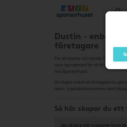
Dustin - enbart f
företagare
S
För att besöka och handla från Dustin
vara representant för ett företag och fö
hos Sponsorhuset.
Du skapar enkelt ett företagskonto genom 
namn, organisationsnummer samt plusgi
Så här skapar du ett
Jag vill göra mitt nuvarande konto till