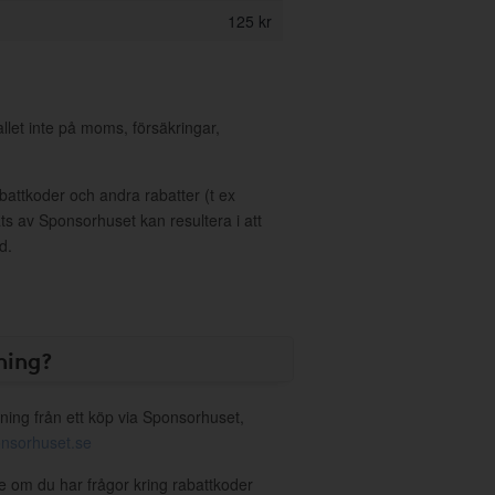
125 kr
allet inte på moms, försäkringar,
ttkoder och andra rabatter (t ex
s av Sponsorhuset kan resultera i att
d.
ning?
ning från ett köp via Sponsorhuset,
nsorhuset.se
te om du har frågor kring rabattkoder