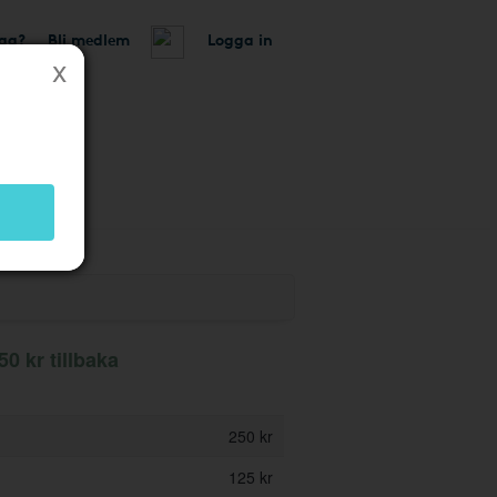
tag?
Bli medlem
Logga in
 butik
50 kr tillbaka
250 kr
125 kr