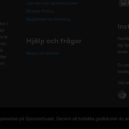
Läs mer om Sponsorhuset
Privacy Policy
Registrera ny förening
kor i
Ins
att
ta är
Hjälp och frågor
Handla
hop.
dig Sp
ta
direkt
Skapa ett ärende
dlar
ra!
Du på
besöke
Välj w
 upplevelse på Sponsorhuset. Genom att fortsätta godkänner du