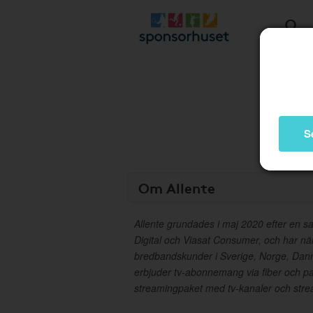
S
Om Allente
Allente grundades i maj 2020 efter en 
Digital och Viasat Consumer, och har nä
bredbandskunder i Sverige, Norge, Danm
erbjuder tv-abonnemang via fiber och p
streamingpaket med tv-kanaler och stre