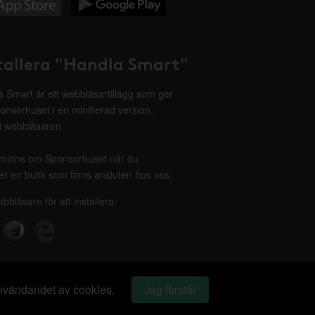
tallera "Handla Smart"
 Smart är ett webbläsartillägg som ger
onsorhuset i en minifierad version,
 i webbläsaren.
minns om Sponsorhuset när du
r en butik som finns ansluten hos oss.
ebbläsare för att installera:
 användandet av cookies.
Jag förstår