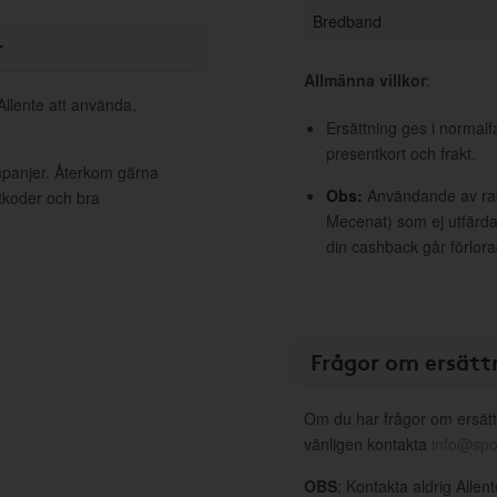
Bredband
r
Allmänna villkor
:
Allente att använda,
Ersättning ges i normalf
presentkort och frakt.
ampanjer. Återkom gärna
Obs:
Användande av raba
ttkoder och bra
Mecenat) som ej utfärdat
din cashback går förlora
Frågor om ersätt
Om du har frågor om ersätt
vänligen kontakta
info@spo
OBS
: Kontakta aldrig Allen