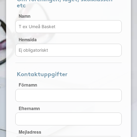
etc
Namn
Hemsida
Kontaktuppgifter
Förnamn
Efternamn
Mejladress