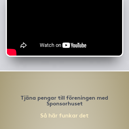
Tjäna pengar till föreningen med
Sponsorhuset
Så här funkar det