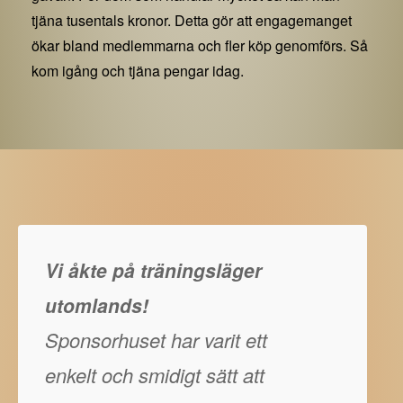
tjäna tusentals kronor. Detta gör att engagemanget
ökar bland medlemmarna och fler köp genomförs. Så
kom igång och tjäna pengar idag.
Vi åkte på träningsläger
utomlands!
Sponsorhuset har varit ett
enkelt och smidigt sätt att