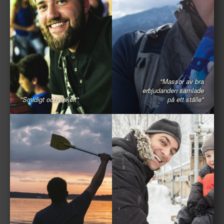
"Massor av bra
erbjudanden samlade
"Smidigt och enkelt"
på ett ställe"