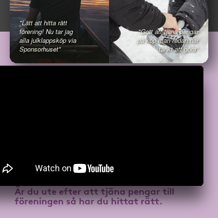
"Lätt att hitta rätt
förening! Nu tar jag
"Gott att tjäna pengar
alla julklappsköp via
på köp man redan har
Sponsorhuset"
tänkt att göra"
Är du ute efter att
tjäna pengar till
föreningen
så har du hittat rätt.