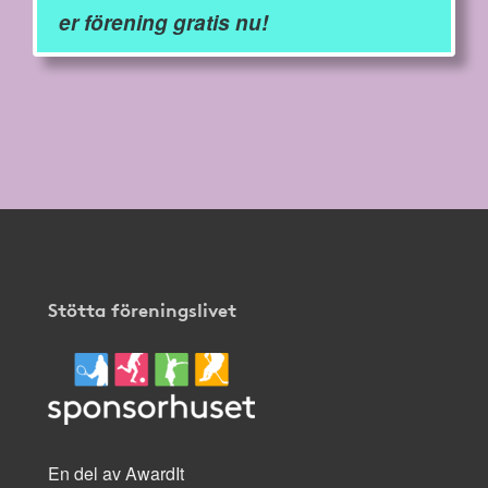
er förening gratis nu!
Stötta föreningslivet
En del av AwardIt