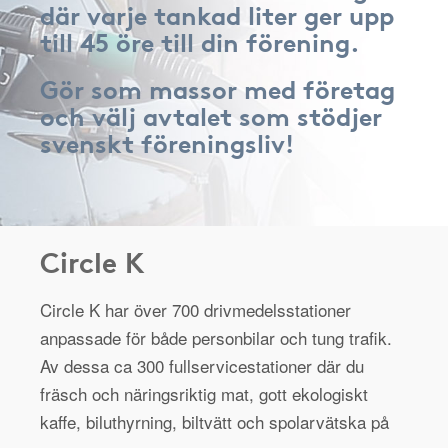
där varje tankad liter ger upp
till 45 öre till din förening.
Gör som massor med företag
och välj avtalet som stödjer
svenskt föreningsliv!
Circle K
Circle K har över 700 drivmedelsstationer
anpassade för både personbilar och tung trafik.
Av dessa ca 300 fullservicestationer där du
fräsch och näringsriktig mat, gott ekologiskt
kaffe, biluthyrning, biltvätt och spolarvätska på