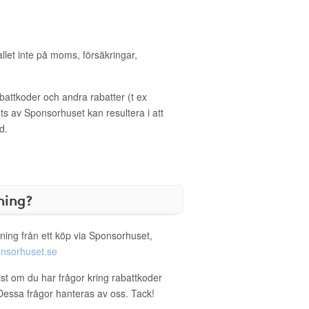
allet inte på moms, försäkringar,
ttkoder och andra rabatter (t ex
s av Sponsorhuset kan resultera i att
d.
ning?
ning från ett köp via Sponsorhuset,
nsorhuset.se
rist om du har frågor kring rabattkoder
. Dessa frågor hanteras av oss. Tack!