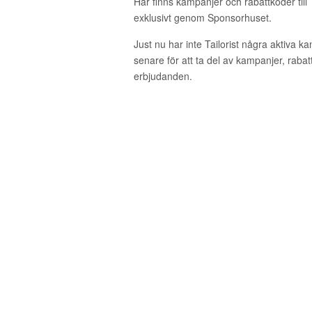
Här finns kampanjer och rabattkoder till 
exklusivt genom Sponsorhuset.
Just nu har inte Tailorist några aktiva 
senare för att ta del av kampanjer, raba
erbjudanden.