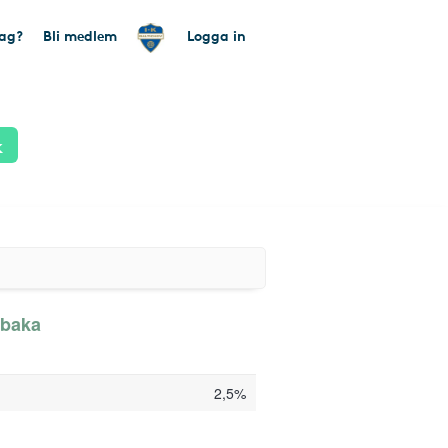
tag?
Bli medlem
Logga in
k
llbaka
2,5%