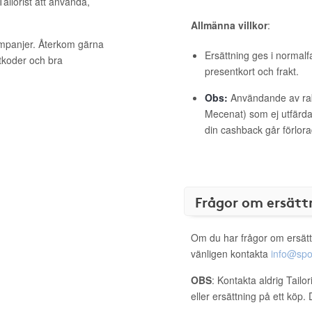
Tailorist att använda,
Allmänna villkor
:
kampanjer. Återkom gärna
Ersättning ges i normalf
ttkoder och bra
presentkort och frakt.
Obs:
Användande av raba
Mecenat) som ej utfärdat
din cashback går förlora
Frågor om ersätt
Om du har frågor om ersätt
vänligen kontakta
info@spo
OBS
: Kontakta aldrig Tailo
eller ersättning på ett köp