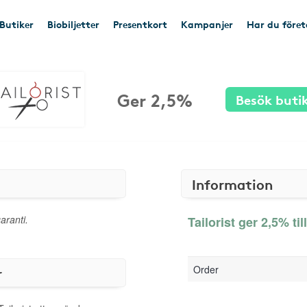
Butiker
Biobiljetter
Presentkort
Kampanjer
Har du före
Ger 2,5%
Besök buti
Information
aranti.
Tailorist ger 2,5% ti
Order
r