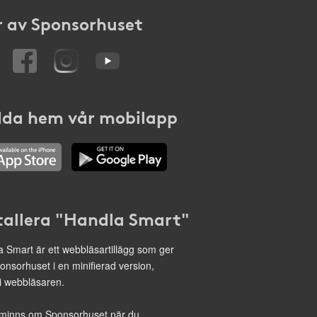
 av Sponsorhuset
da hem vår mobilapp
tallera "Handla Smart"
 Smart är ett webbläsartillägg som ger
onsorhuset i en minifierad version,
 i webbläsaren.
minns om Sponsorhuset när du