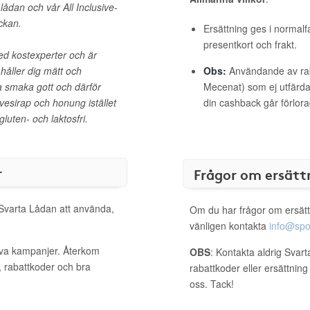
lådan och vår All Inclusive-
ckan.
Ersättning ges i normalf
presentkort och frakt.
ed kostexperter och är
håller dig mätt och
Obs:
Användande av raba
ka smaka gott och därför
Mecenat) som ej utfärdat
vesirap och honung istället
din cashback går förlora
gluten- och laktosfri.
r
Frågor om ersätt
 Svarta Lådan att använda,
Om du har frågor om ersätt
vänligen kontakta
info@spo
iva kampanjer. Återkom
OBS
: Kontakta aldrig Svar
, rabattkoder och bra
rabattkoder eller ersättnin
oss. Tack!