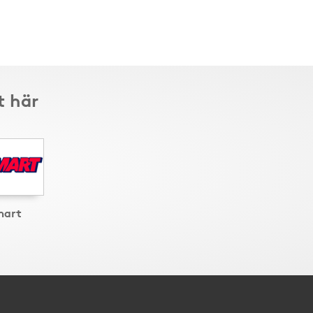
t här
mart