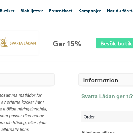
Butiker
Biobiljetter
Presentkort
Kampanjer
Har du före
Ger 15%
Besök butik
Information
älsosamma matlådor för
Svarta Lådan ger 15
 av erfarna kockar här i
a möjliga näringsinnehåll,
or som passar dina behov,
Order
a din träning, eller njuta
alternativ finns
Allmänna villkor
: