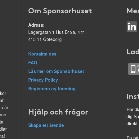
Om Sponsorhuset
Mer
Adress
:
Lagergatan 1 Hus B19a, 4 tr
415 11 Göteborg
Lad
Kontakta oss
FAQ
Läs mer om Sponsorhuset
Privacy Policy
Registrera ny förening
kor i
Ins
att
ta är
Hjälp och frågor
Handla
hop.
dig Sp
ta
direkt
Skapa ett ärende
dlar
ra!
Du på