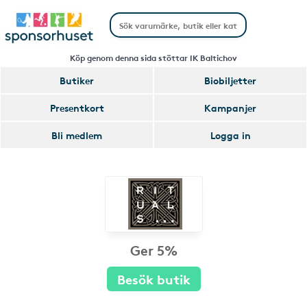
Köp genom denna sida stöttar IK Baltichov
Butiker
Biobiljetter
Presentkort
Kampanjer
Bli medlem
Logga in
Ger 5%
Besök butik