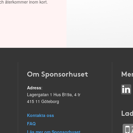
 och återkommer inom kort.
Om Sponsorhuset
Mer
Adress
:
Lagergatan 1 Hus B19a, 4 tr
415 11 Göteborg
Lad
Kontakta oss
FAQ
Läs mer om Sponsorhuset