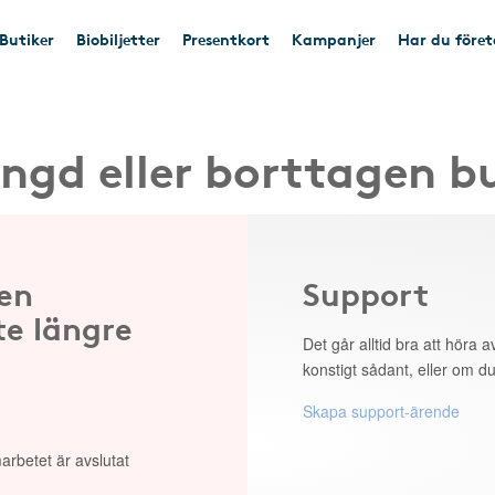
Butiker
Biobiljetter
Presentkort
Kampanjer
Har du före
ngd eller borttagen b
 en
Support
te längre
Det går alltid bra att höra av
konstigt sådant, eller om du
Skapa support-ärende
arbetet är avslutat