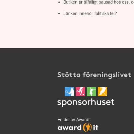
Butiken är tillfälligt pausad hos oss,
Länken innehöll faktiska fel?
Stötta föreningslivet
En del av AwardIt