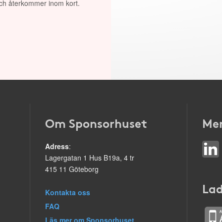
 och återkommer inom kort.
Om Sponsorhuset
Mer
Adress
:
Lagergatan 1 Hus B19a, 4 tr
415 11 Göteborg
Lad
Kontakta oss
FAQ
Läs mer om Sponsorhuset