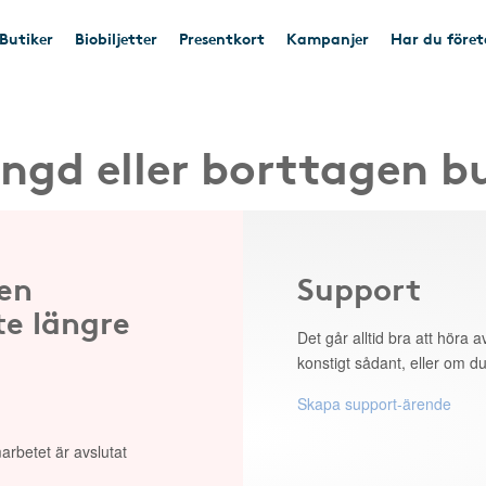
Butiker
Biobiljetter
Presentkort
Kampanjer
Har du före
ngd eller borttagen b
 en
Support
te längre
Det går alltid bra att höra av
konstigt sådant, eller om du
Skapa support-ärende
arbetet är avslutat