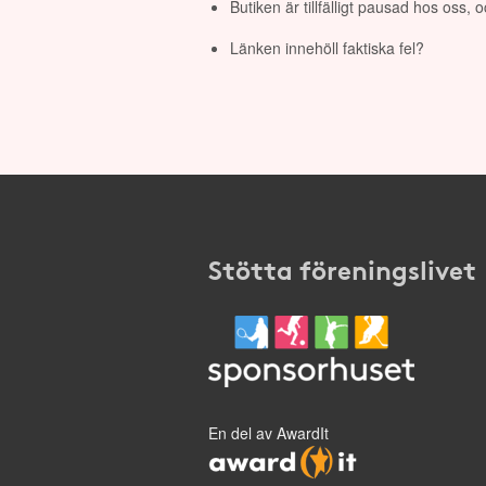
Butiken är tillfälligt pausad hos oss,
Länken innehöll faktiska fel?
Stötta föreningslivet
En del av AwardIt