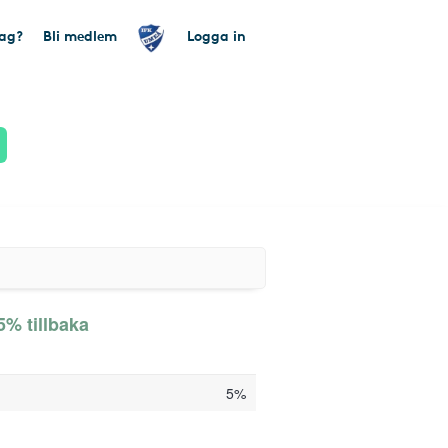
tag?
Bli medlem
Logga in
 5% tillbaka
5%