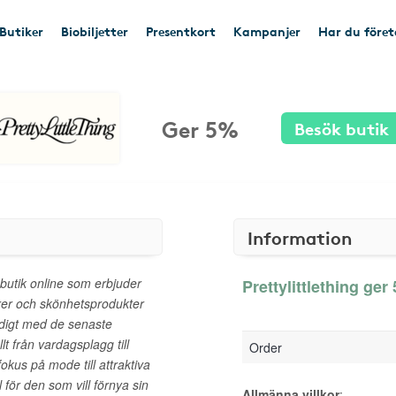
Butiker
Biobiljetter
Presentkort
Kampanjer
Har du före
Ger 5%
Besök butik
Information
butik online som erbjuder
Prettylittlething ger
arer och skönhetsprodukter
ndigt med de senaste
llt från vardagsplagg till
Order
kus på mode till attraktiva
l för den som vill förnya sin
Allmänna villkor
: