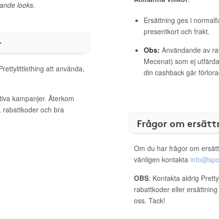
rande looks.
Ersättning ges i normalf
presentkort och frakt.
r
Obs:
Användande av raba
Mecenat) som ej utfärdat
rettylittlething att använda,
din cashback går förlora
aktiva kampanjer. Återkom
, rabattkoder och bra
Frågor om ersätt
Om du har frågor om ersätt
vänligen kontakta
info@spo
OBS
: Kontakta aldrig Pretty
rabattkoder eller ersättnin
oss. Tack!