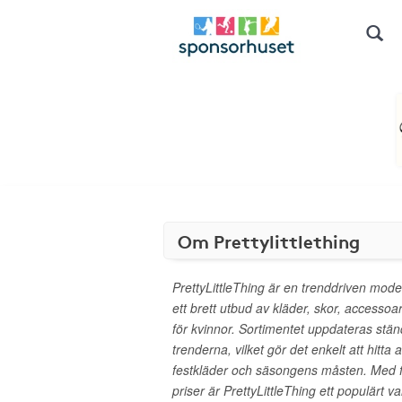
Om Prettylittlething
PrettyLittleThing är en trenddriven mode
ett brett utbud av kläder, skor, accesso
för kvinnor. Sortimentet uppdateras stä
trenderna, vilket gör det enkelt att hitta a
festkläder och säsongens måsten. Med fo
priser är PrettyLittleThing ett populärt va