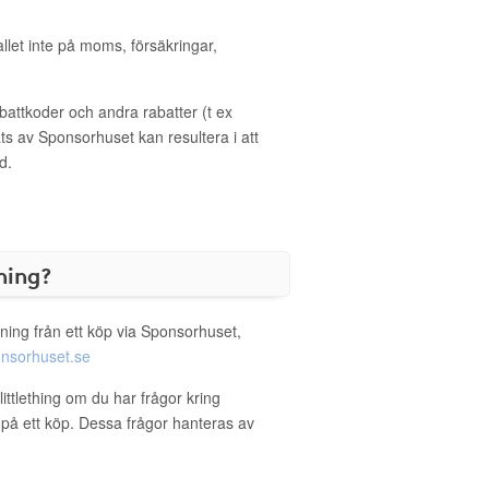
allet inte på moms, försäkringar,
ttkoder och andra rabatter (t ex
s av Sponsorhuset kan resultera i att
d.
ning?
ning från ett köp via Sponsorhuset,
nsorhuset.se
littlething om du har frågor kring
g på ett köp. Dessa frågor hanteras av