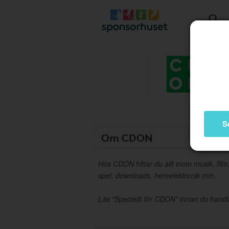
S
Om CDON
Hos CDON hittar du allt inom musik, film,
spel, downloads, hemelektronik mm.
Läs "Speciellt för CDON" innan du handl