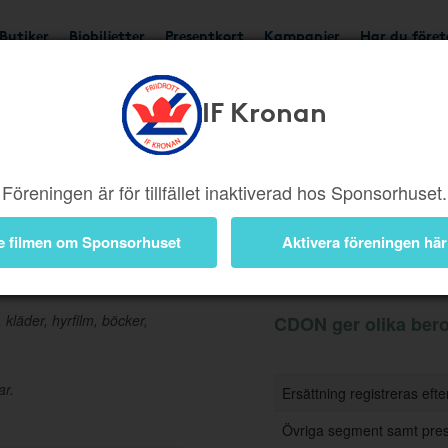
Butiker
Biobiljetter
Presentkort
Kampanjer
Har du före
IF Kronan
Ger olika beroende på produkter
Föreningen är för tillfället inaktiverad hos Sponsorhuset.
e filmen om Sponsorhuset
Aktivera föreningen här
Information
 kläder, hyrfilm, böcker,
CDON ger olika bero
ar.
Ersättning registreras eft
Övriga segment samt pres