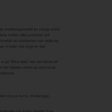
n ersättningsmodell än många andra
rierar mellan olika produkter och
 innebär att cashbacken kan skilja sig
kan vi tyvärr inte ange en fast
t in på "Mina sidor" kan det hända att
mot det faktiska värdet på varorna du
 stämmer.
allet inte på moms, försäkringar,
ttkoder och andra rabatter (t ex