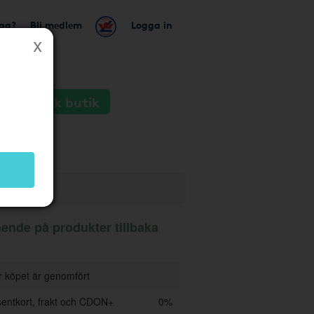
tag?
Bli medlem
Logga in
Besök butik
ende på produkter tillbaka
er köpet är genomfört
entkort, frakt och CDON+
0%