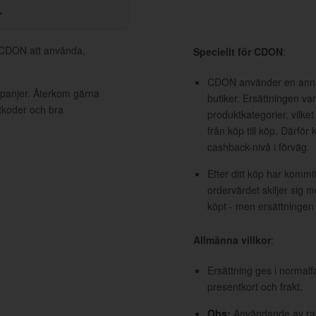
r
l CDON att använda,
Speciellt för CDON
:
CDON använder en anna
panjer. Återkom gärna
butiker. Ersättningen va
ttkoder och bra
produktkategorier, vilket
från köp till köp. Därför 
cashback-nivå i förväg.
Efter ditt köp har kommi
ordervärdet skiljer sig 
köpt - men ersättningen
Allmänna villkor
:
Ersättning ges i normalf
presentkort och frakt.
Obs:
Användande av raba