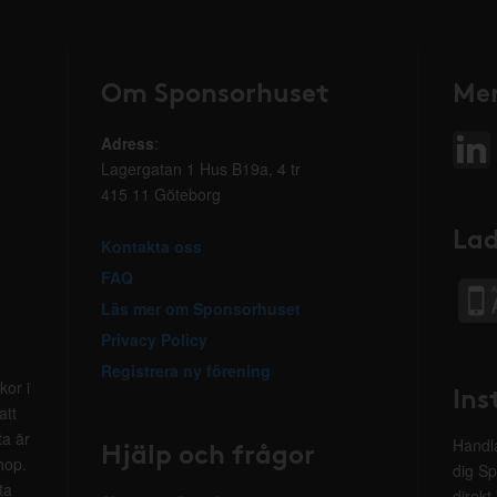
Om Sponsorhuset
Mer
Adress
:
Lagergatan 1 Hus B19a, 4 tr
415 11 Göteborg
Lad
Kontakta oss
FAQ
Läs mer om Sponsorhuset
Privacy Policy
Registrera ny förening
kor i
Ins
att
ta är
Hjälp och frågor
Handla
hop.
dig Sp
ta
direkt