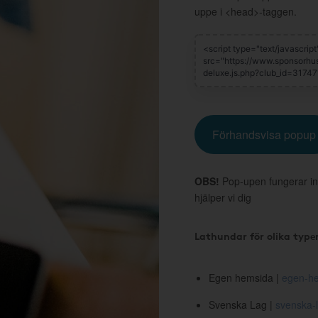
uppe i <head>-taggen.
Förhandsvisa popup
OBS!
Pop-upen fungerar in
hjälper vi dig
Lathundar för olika type
Egen hemsida |
egen-he
Svenska Lag |
svenska-l