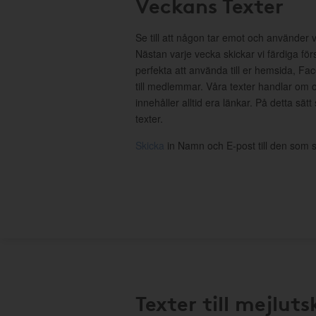
Veckans Texter
Se till att någon tar emot och använder 
Nästan varje vecka skickar vi färdiga för
perfekta att använda till er hemsida, Fa
till medlemmar. Våra texter handlar om o
innehåller alltid era länkar. På detta sätt
texter.
Skicka
in Namn och E-post till den som s
Texter till mejluts