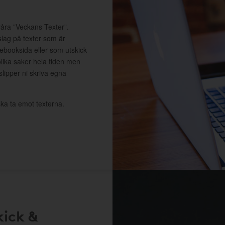
våra ”Veckans Texter”.
slag på texter som är
cebooksida eller som utskick
lika saker hela tiden men
 slipper ni skriva egna
ka ta emot texterna.
kick &