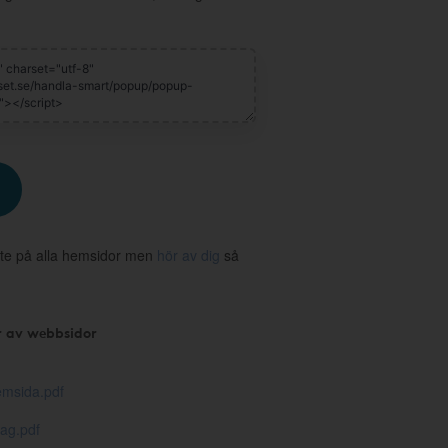
te på alla hemsidor men
hör av dig
så
r av webbsidor
msida.pdf
ag.pdf