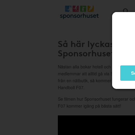
Så här lyckas ni 
Sponsorhuset
Nästan alla bokar hotell och handlar på n
S
medlemmar att alltid gå via Sponsorhus
från en nätbutik, så kommer det att bli f
Handboll F07.
Se filmen hur Sponsorhuset fungerar o
F07 kommer igång på bästa sätt!