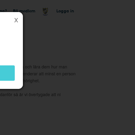
tag?
Bli medlem
Logga in
tionen till alla och lära dem hur man
 vi rekommenderar att minst en person
har Adminbehörighet.
danför så är vi övertygade att ni