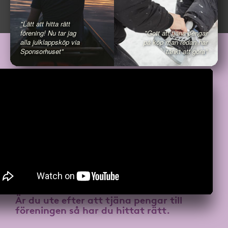
"Lätt att hitta rätt
förening! Nu tar jag
"Gott att tjäna pengar
alla julklappsköp via
på köp man redan har
Sponsorhuset"
tänkt att göra"
Är du ute efter att
tjäna pengar till
föreningen
så har du hittat rätt.