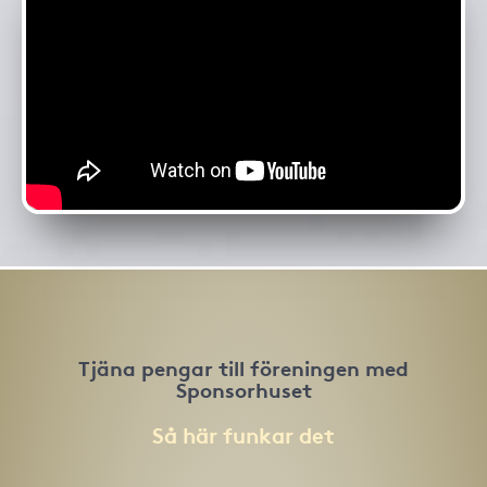
Tjäna pengar till föreningen med
Sponsorhuset
Så här funkar det