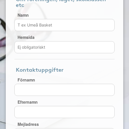
etc
Namn
Hemsida
Kontaktuppgifter
Förnamn
Efternamn
Mejladress