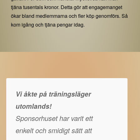
tjäna tusentals kronor. Detta gör att engagemanget
ökar bland medlemmarna och fler köp genomförs. Så
kom igång och tjäna pengar idag.
Vi åkte på träningsläger
utomlands!
Sponsorhuset har varit ett
enkelt och smidigt sätt att