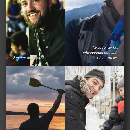
"Massor av bra
erbjudanden samlade
"Smidigt och enkelt"
på ett ställe"