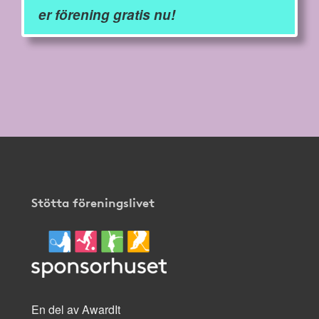
er förening gratis nu!
Stötta föreningslivet
En del av AwardIt