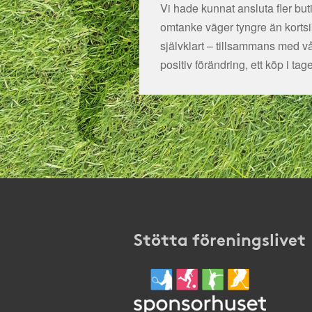
Vi hade kunnat ansluta fler bu
omtanke väger tyngre än kortsikt
självklart – tillsammans med v
positiv förändring, ett köp i tage
Stötta föreningslivet