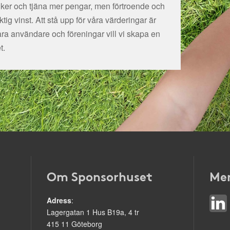
tiker och tjäna mer pengar, men förtroende och
ig vinst. Att stå upp för våra värderingar är
åra användare och föreningar vill vi skapa en
t.
Om Sponsorhuset
Mer
Adress
:
Lagergatan 1 Hus B19a, 4 tr
415 11 Göteborg