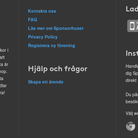
Lad
Kontakta oss
FAQ
Läs mer om Sponsorhuset
Privacy Policy
Registrera ny förening
kor i
Ins
att
ta är
Hjälp och frågor
Handla
hop.
dig Sp
ta
direkt
Skapa ett ärende
dlar
ra!
Du på
besöke
Välj w