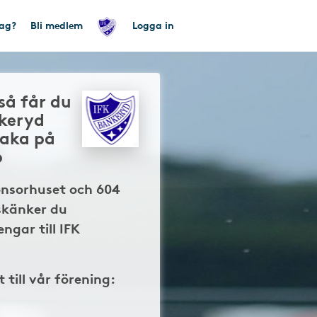
tag?
Bli medlem
Logga in
så får du
nkeryd
baka på
p
onsorhuset och 604
skänker du
ngar till IFK
t till vår förening: