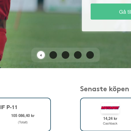
Gå ti
2
Senaste köpen
IF P-11
105 086,40 kr
14,24 kr
(Totalt)
Cashback