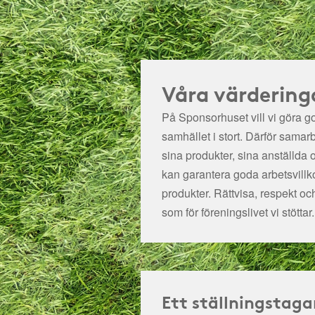
Våra värdering
På Sponsorhuset vill vi göra got
samhället i stort. Därför samar
sina produkter, sina anställda 
kan garantera goda arbetsvillko
produkter. Rättvisa, respekt oc
som för föreningslivet vi stöttar.
Ett ställningstaga