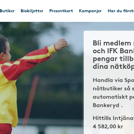
Butiker
Biobiljetter
Presentkort
Kampanjer
Har du före
Bli medlem 
och IFK Ba
pengar till
dina nätkö
Handla via Sp
nätbutiker så 
automatiskt pe
Bankeryd .
Hittills Intjäna
4 582,00 kr