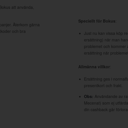
 Bokus att använda,
Speciellt för Bokus
:
mpanjer. Återkom gärna
ttkoder och bra
Just nu kan vissa köp re
ersättning) när man han
problemet och kommer åt
ersättning när problemet 
Allmänna villkor
:
Ersättning ges i normalf
presentkort och frakt.
Obs:
Användande av raba
Mecenat) som ej utfärdat
din cashback går förlora