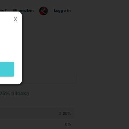
tag?
Bli medlem
Logga in
 butik
,25% tillbaka
2,25%
0%