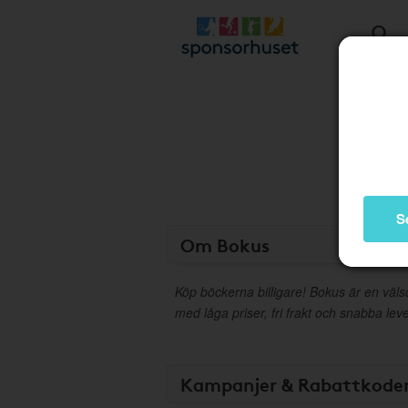
S
Om Bokus
Köp böckerna billigare! Bokus är en väl
med låga priser, fri frakt och snabba le
Kampanjer & Rabattkode