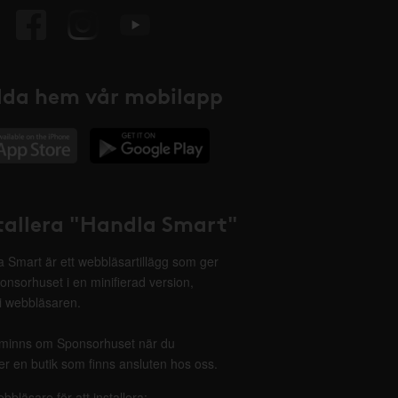
da hem vår mobilapp
tallera "Handla Smart"
 Smart är ett webbläsartillägg som ger
onsorhuset i en minifierad version,
 i webbläsaren.
minns om Sponsorhuset när du
r en butik som finns ansluten hos oss.
ebbläsare för att installera: