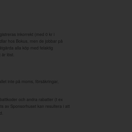
gistreras inkorrekt (med 0 kr i
dlar hos Bokus, men de jobbar på
gärda alla köp med felaktig
är löst.
allet inte på moms, försäkringar,
ttkoder och andra rabatter (t ex
s av Sponsorhuset kan resultera i att
d.