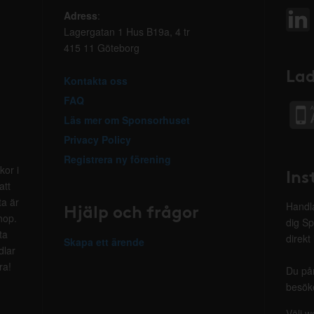
Adress
:
Lagergatan 1 Hus B19a, 4 tr
415 11 Göteborg
Lad
Kontakta oss
FAQ
Läs mer om Sponsorhuset
Privacy Policy
Registrera ny förening
kor i
Ins
att
ta är
Hjälp och frågor
Handla
hop.
dig Sp
ta
direkt
Skapa ett ärende
dlar
ra!
Du på
besöke
Välj w