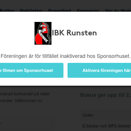
Butiker
Biobiljetter
Presentkort
Kampanjer
Har du före
IBK Runsten
Ger upp till 2,25%
Besök
Föreningen är för tillfället inaktiverad hos Sponsorhuset.
e filmen om Sponsorhuset
Aktivera föreningen här
Information
sorterad bokhandel på nätet
Bokus ger upp till 2
veranser. Välkommen in!
Order
r
E-böcker och MP3-böcker