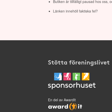
Butiken är tillfälligt pausad hos oss,
Länken innehöll faktiska fel?
Stötta föreningslivet
En del av AwardIt