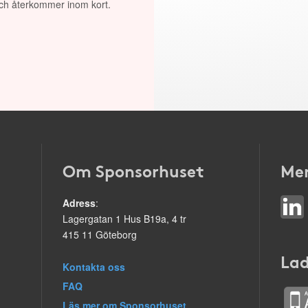
 och återkommer inom kort.
Om Sponsorhuset
Mer
Adress
:
Lagergatan 1 Hus B19a, 4 tr
415 11 Göteborg
Lad
Kontakta oss
FAQ
Läs mer om Sponsorhuset