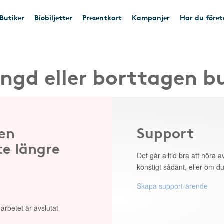
Butiker
Biobiljetter
Presentkort
Kampanjer
Har du före
ngd eller borttagen b
 en
Support
te längre
Det går alltid bra att höra av
konstigt sådant, eller om du
Skapa support-ärende
arbetet är avslutat