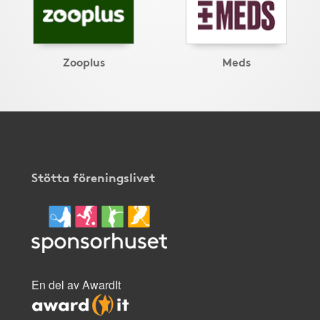
Zooplus
Meds
Stötta föreningslivet
En del av AwardIt