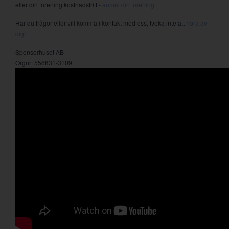
eller din förening kostnadsfritt -
anmäl din förening
Har du frågor eller vill komma i kontakt med oss, tveka inte att
höra av
dig
!
Sponsorhuset AB
Orgnr: 556831-3109