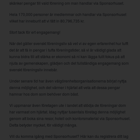
skänker pengar till vald förening om man handlar via Sponsorhuset.
Hela 170,000 personer är medlemmar och handlar via Sponsorhuset
vilket har inneburit att vi fått in 80,796,735 kr.
Stort tack för ert engagemang!
När det gäller svenskt föreningsliv så vet vi av egen erfarenhet hur tufft
det är att få in pengar i tuffa föreningstider, så vi är väldigt glada att
kunna bidra till att stärka er ekonomi så ni kan lägga fullt fokus på att
njuta av gemenskapen, glädjen och det fullständiga engagemang som
svenskt föreningsliv innebär.
Under senare tid har även välgörenhetsorganisationerna börjat nyttja
denna möjlighet, och det värmer i hjärtat att veta att dessa pengar
hamnar hos dom som behöver dom bäst.
Vi uppmanar även företagen ute i landet att stödja de föreningar dom
har varmast om hjärtat. Idag nyttjar tusentals företag denna möjlighet
genom att boka sina resor, hotell och kontorsmaterial via Sponsorhuset.
Detta betyder mycket, för väldigt många.
Vill du komma igång med Sponsorhuset? Här kan du registrera ditt lag