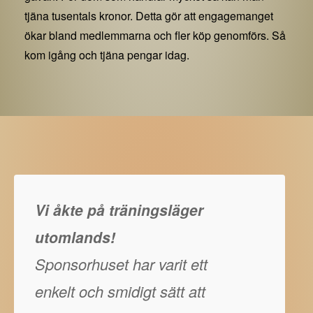
tjäna tusentals kronor. Detta gör att engagemanget
ökar bland medlemmarna och fler köp genomförs. Så
kom igång och tjäna pengar idag.
Vi åkte på träningsläger
utomlands!
Sponsorhuset har varit ett
enkelt och smidigt sätt att