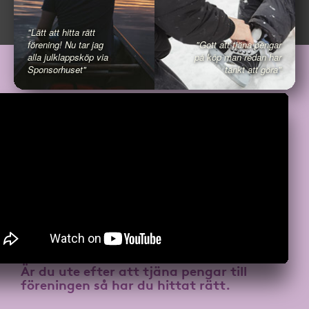
"Lätt att hitta rätt
förening! Nu tar jag
"Gott att tjäna pengar
alla julklappsköp via
på köp man redan har
Sponsorhuset"
tänkt att göra"
Är du ute efter att
tjäna pengar till
föreningen
så har du hittat rätt.