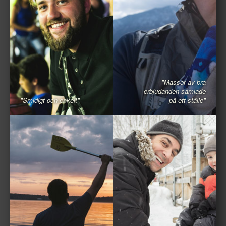
"Massor av bra
erbjudanden samlade
"Smidigt och enkelt"
på ett ställe"