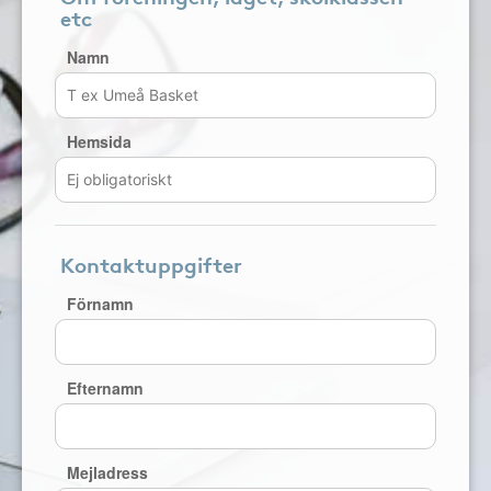
etc
Namn
Hemsida
Kontaktuppgifter
Förnamn
Efternamn
Mejladress