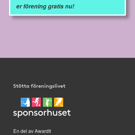
er förening gratis nu!
Stötta föreningslivet
En del av AwardIt