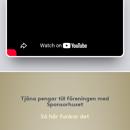
Tjäna pengar till föreningen med
Sponsorhuset
Så här funkar det