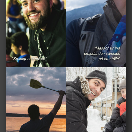
"Massor av bra
erbjudanden samlade
"Smidigt och enkelt"
på ett ställe"