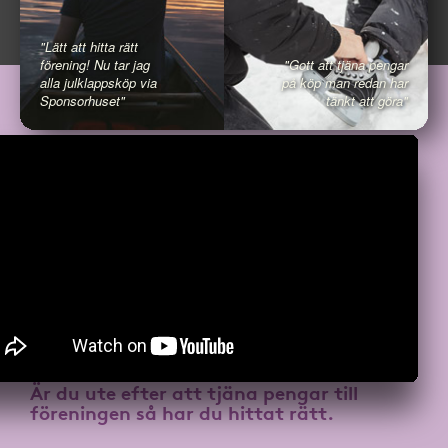
"Lätt att hitta rätt
förening! Nu tar jag
"Gott att tjäna pengar
alla julklappsköp via
på köp man redan har
Sponsorhuset"
tänkt att göra"
Är du ute efter att
tjäna pengar till
föreningen
så har du hittat rätt.