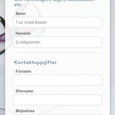
etc
Namn
Hemsida
Kontaktuppgifter
Förnamn
Efternamn
Mejladress