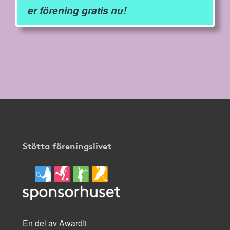
er förening gratis nu!
Stötta föreningslivet
En del av AwardIt