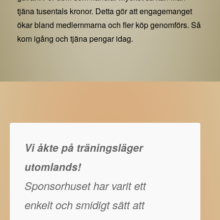
tjäna tusentals kronor. Detta gör att engagemanget
ökar bland medlemmarna och fler köp genomförs. Så
kom igång och tjäna pengar idag.
Vi åkte på träningsläger
utomlands!
Sponsorhuset har varit ett
enkelt och smidigt sätt att