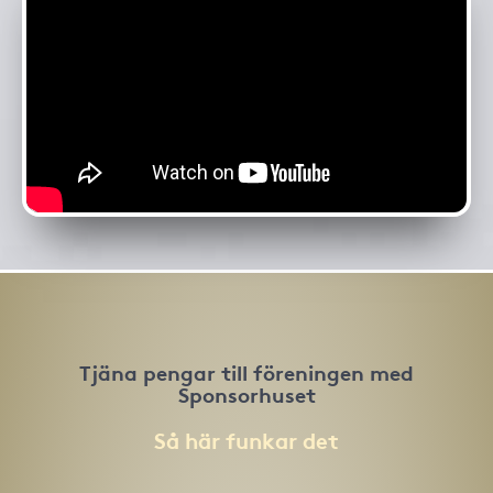
Tjäna pengar till föreningen med
Sponsorhuset
Så här funkar det