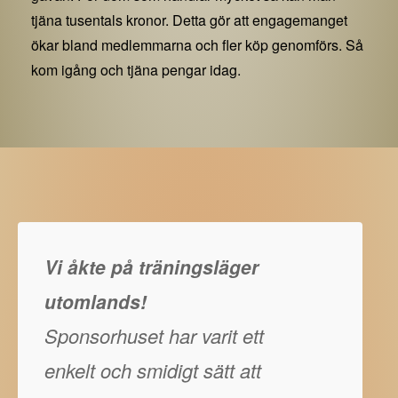
tjäna tusentals kronor. Detta gör att engagemanget
ökar bland medlemmarna och fler köp genomförs. Så
kom igång och tjäna pengar idag.
Vi åkte på träningsläger
utomlands!
Sponsorhuset har varit ett
enkelt och smidigt sätt att