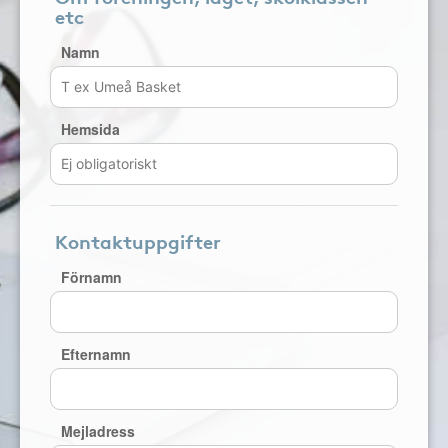
etc
Namn
Hemsida
Kontaktuppgifter
Förnamn
Efternamn
Mejladress