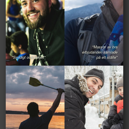
"Massor av bra
erbjudanden samlade
"Smidigt och enkelt"
på ett ställe"