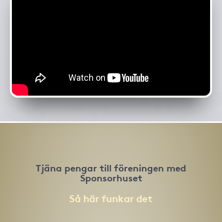
Tjäna pengar till föreningen med
Sponsorhuset
Så här funkar det