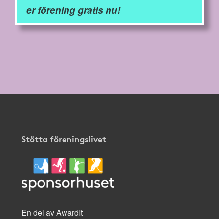
er förening gratis nu!
Stötta föreningslivet
En del av AwardIt