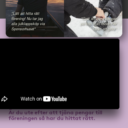
"Lätt att hitta rätt
förening! Nu tar jag
"Gott att tjäna pengar
alla julklappsköp via
på köp man redan har
Sponsorhuset"
tänkt att göra"
Är du ute efter att
tjäna pengar till
föreningen
så har du hittat rätt.