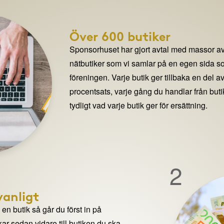
Över 600 butiker
Sponsorhuset har gjort avtal med massor av
nätbutiker som vi samlar på en egen sida so
föreningen. Varje butik ger tillbaka en del av
procentsats, varje gång du handlar från but
tydligt vad varje butik ger för ersättning.
2
anligt
n butik så går du först in på
ar sedan vidare till butiken du ska