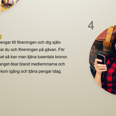
4
g
pengar till föreningen och dig själv
delar du och föreningen på gåvan. För
t så kan man tjäna tusentals kronor.
manget ökar bland medlemmarna och
 kom igång och tjäna pengar idag.