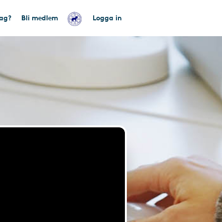
tag?
Bli medlem
Logga in