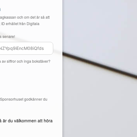
n
Lagkassan och om det är så att
 ID erhållet från Digitala
a senare!
a av siffror och inga bokstäver?
å Sponsorhuset godkänner du
å är du välkommen att höra