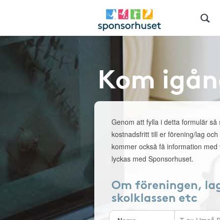
Kom igån
Genom att fylla i detta formulär så
kostnadsfritt till er förening/lag och
kommer också få information med v
lyckas med Sponsorhuset.
Om föreningen, la
skolklassen etc