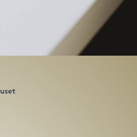
huset
t