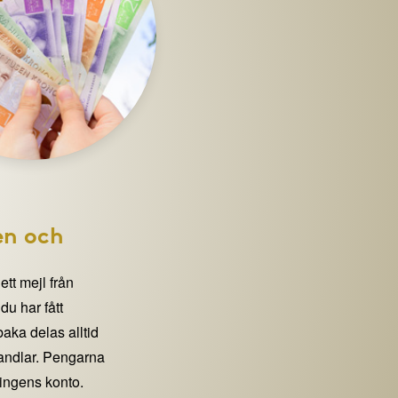
en och
 ett mejl från
 har fått
lbaka delas alltid
handlar. Pengarna
eningens konto.