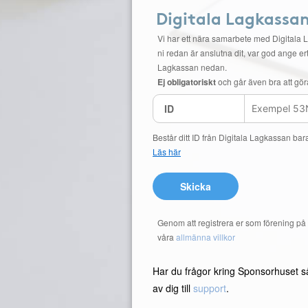
Digitala Lagkassa
Vi har ett nära samarbete med Digitala 
ni redan är anslutna dit, var god ange ert
Lagkassan nedan.
Ej obligatoriskt
och går även bra att gör
ID
Består ditt ID från Digitala Lagkassan bar
Läs här
Skicka
Genom att registrera er som förening p
våra
allmänna villkor
Har du frågor kring Sponsorhuset s
av dig till
support
.