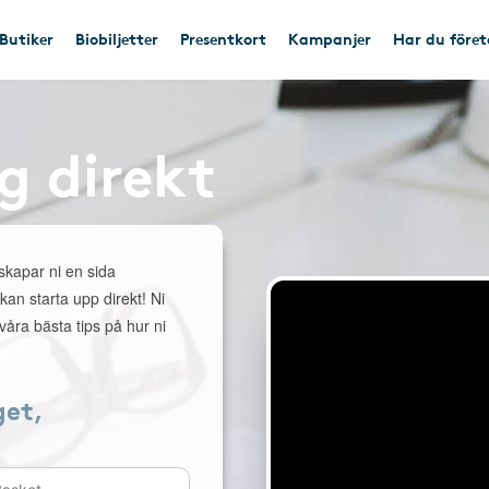
Butiker
Biobiljetter
Presentkort
Kampanjer
Har du före
g direkt
 skapar ni en sida
 kan starta upp direkt! Ni
åra bästa tips på hur ni
get,