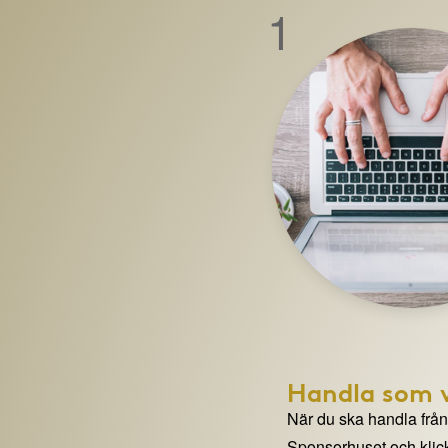
1
Handla som v
När du ska handla från e
Sponsorhuset och klick