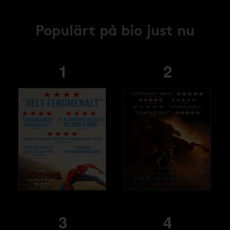
Populärt på bio just nu
1
2
3
4