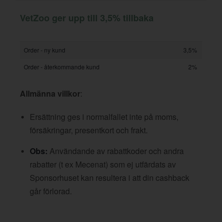
VetZoo ger upp till 3,5% tillbaka
Order - ny kund
3,5%
Order - återkommande kund
2%
Allmänna villkor
:
Ersättning ges i normalfallet inte på moms,
försäkringar, presentkort och frakt.
Obs:
Användande av rabattkoder och andra
rabatter (t ex Mecenat) som ej utfärdats av
Sponsorhuset kan resultera i att din cashback
går förlorad.