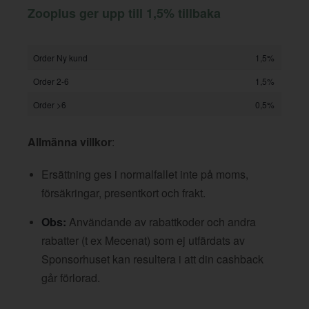
Zooplus ger upp till 1,5% tillbaka
Order Ny kund
1,5%
Order 2-6
1,5%
Order >6
0,5%
Allmänna villkor
:
Ersättning ges i normalfallet inte på moms,
försäkringar, presentkort och frakt.
Obs:
Användande av rabattkoder och andra
rabatter (t ex Mecenat) som ej utfärdats av
Sponsorhuset kan resultera i att din cashback
går förlorad.