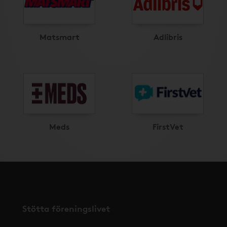
Matsmart
Adlibris
Meds
FirstVet
Stötta föreningslivet