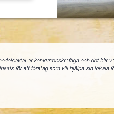
elsavtal är konkurrenskraftiga och det blir väld
nsats för ett företag som vill hjälpa sin lokala f