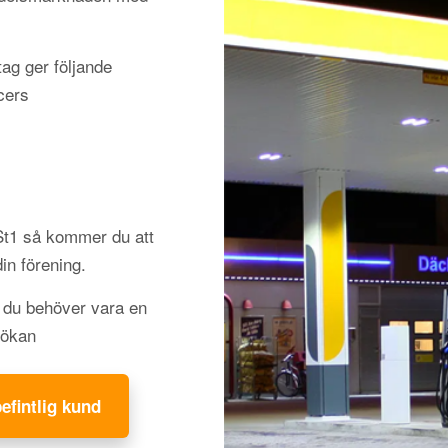
ag ger följande
cers
 St1 så kommer du att
din förening.
h du behöver vara en
sökan
befintlig kund