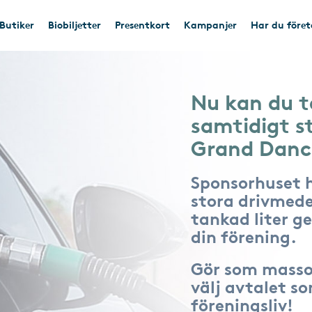
Butiker
Biobiljetter
Presentkort
Kampanjer
Har du före
Nu kan du t
samtidigt s
Grand Danc
Sponsorhuset 
stora drivmede
tankad liter ger
din förening.
Gör som masso
välj avtalet s
föreningsliv!