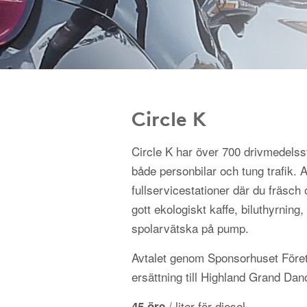
Circle K
Circle K har över 700 drivmedelss
både personbilar och tung trafik.
fullservicestationer där du fräsch 
gott ekologiskt kaffe, biluthyrning, 
spolarvätska på pump.
Avtalet genom Sponsorhuset Föret
ersättning till Highland Grand Dan
/ liter för diesel
45 öre