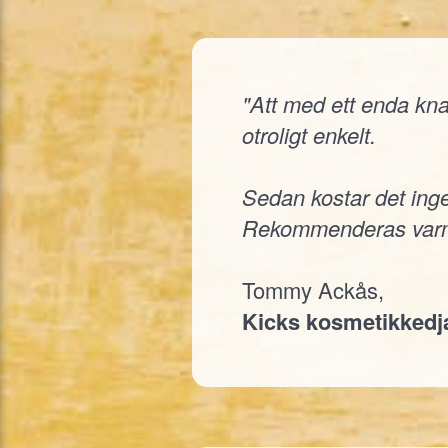
"Att med ett enda knap
otroligt enkelt.
Sedan kostar det inge
Rekommenderas varm
Tommy Ackås,
Kicks kosmetikked