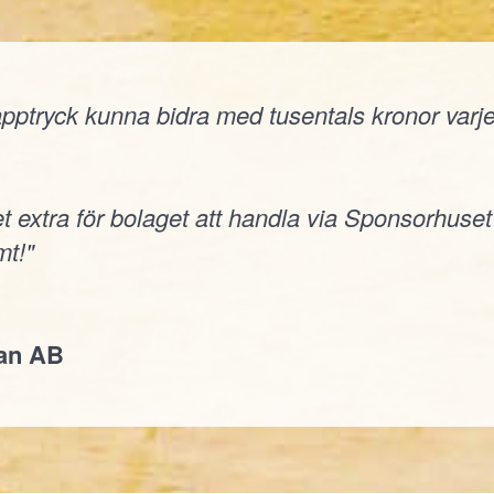
ptryck kunna bidra med tusentals kronor varje å
t extra för bolaget att handla via Sponsorhuset
t!"
jan AB