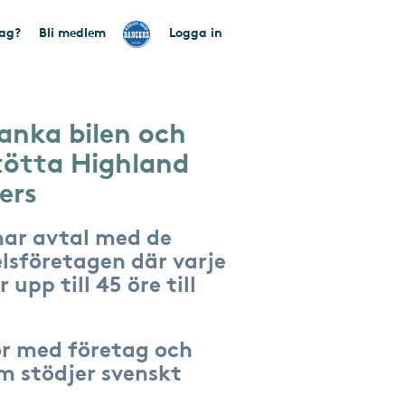
tag?
Bli medlem
Logga in
anka bilen och
tötta Highland
ers
har avtal med de
lsföretagen där varje
 upp till 45 öre till
r med företag och
om stödjer svenskt