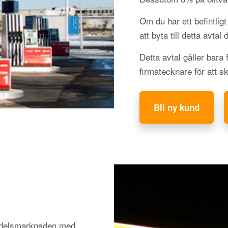
Om du har ett befintli
att byta till detta avtal
Detta avtal gäller bara
firmatecknare för att s
Bli ny kund
medelsmarknaden med