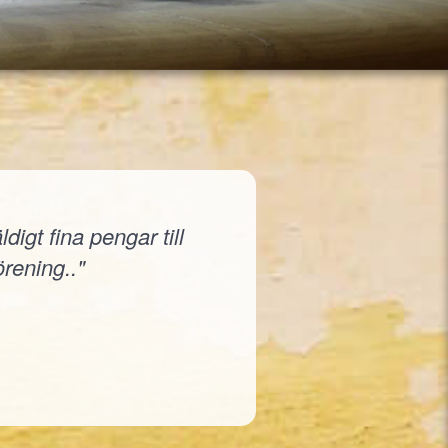
igt fina pengar till
örening.."