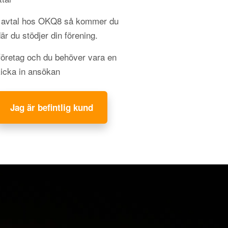
gt avtal hos OKQ8 så kommer du
 där du stödjer din förening.
 företag och du behöver vara en
kicka in ansökan
Jag är befintlig kund