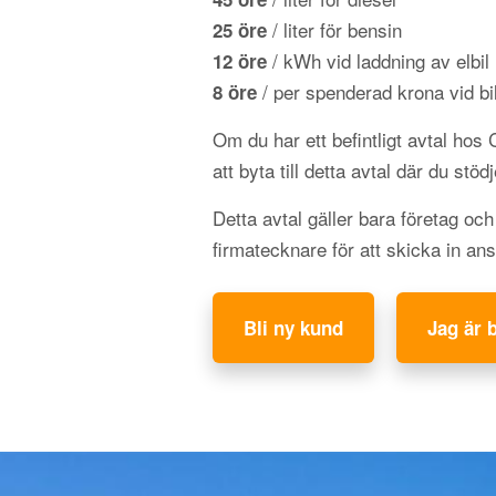
/ liter för bensin
25 öre
/ kWh vid laddning av elbil
12 öre
/ per spenderad krona vid bil
8 öre
Om du har ett befintligt avtal hos
att byta till detta avtal där du stöd
Detta avtal gäller bara företag oc
firmatecknare för att skicka in an
Bli ny kund
Jag är 