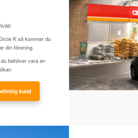
tvätt
 Circle K så kommer du
jer din förening.
h du behöver vara en
sökan
befintlig kund