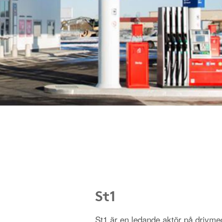
St1
St1 är en ledande aktör på driv