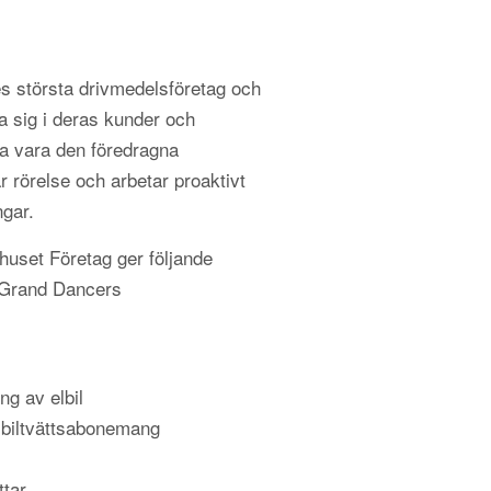
s största drivmedelsföretag och
a sig i deras kunder och
 vara den föredragna
r rörelse och arbetar proaktivt
ngar.
uset Företag ger följande
d Grand Dancers
ng av elbil
 biltvättsabonemang
ttar