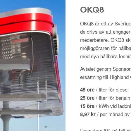
OKQ8
OKQ8 är ett av Sverige
de drivs av att engager
medarbetare. OKQ8 ska
möjliggöraren för hållba
med nya hållbara lösni
Avtalet genom Sponsorh
ersättning till Highlan
/ liter för diesel
45 öre
/ liter för bensin
25 öre
/ kWh vid laddni
15 öre
/ per månad av
8,97 kr
Dessutom 6% på biltvä