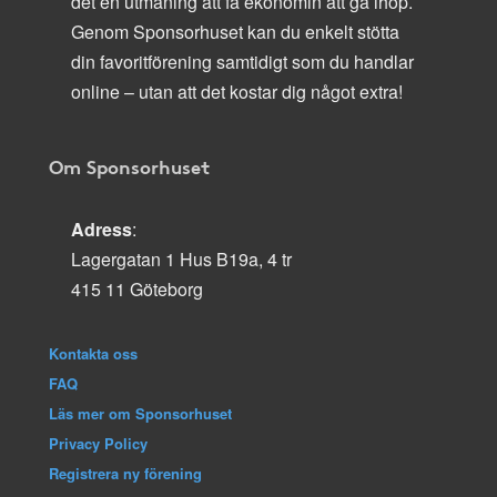
det en utmaning att få ekonomin att gå ihop.
Genom Sponsorhuset kan du enkelt stötta
din favoritförening samtidigt som du handlar
online – utan att det kostar dig något extra!
Om Sponsorhuset
Adress
:
Lagergatan 1 Hus B19a, 4 tr
415 11 Göteborg
Kontakta oss
FAQ
Läs mer om Sponsorhuset
Privacy Policy
Registrera ny förening