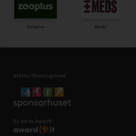
Zooplus
Meds
Stötta föreningslivet
En del av AwardIt