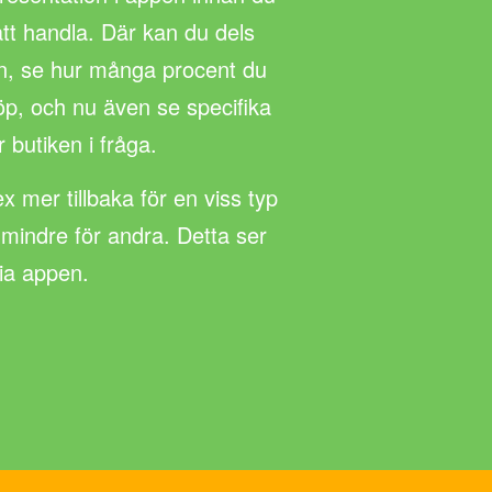
 att handla. Där kan du dels
n, se hur många procent du
 köp, och nu även se specifika
r butiken i fråga.
ex mer tillbaka för en viss typ
 mindre för andra. Detta ser
via appen.