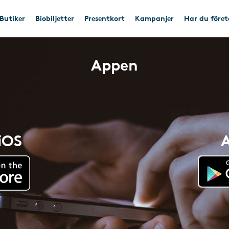
Butiker
Biobiljetter
Presentkort
Kampanjer
Har du före
Appen
 iOS