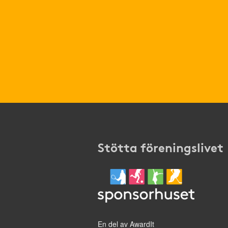
Stötta föreningslivet
En del av AwardIt