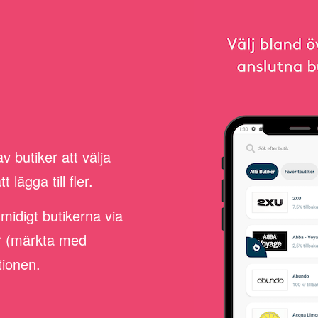
 butiker att välja
lägga till fler.
smidigt butikerna via
er (märkta med
tionen.