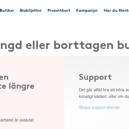
Butiker
Biobiljetter
Presentkort
Kampanjer
Har du före
ngd eller borttagen b
 en
Support
te längre
Det går alltid bra att höra av
konstigt sådant, eller om du
Skapa support-ärende
arbetet är avslutat