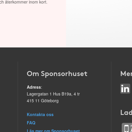
 och återkommer inom kort.
Om Sponsorhuset
Mer
Adress
:
Lagergatan 1 Hus B19a, 4 tr
415 11 Göteborg
Lad
Kontakta oss
FAQ
Läs mer om Sponsorhuset