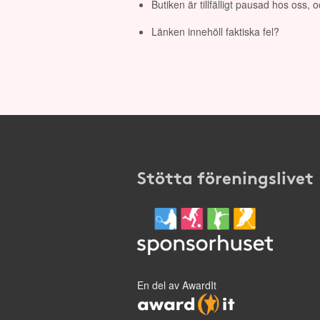
Butiken är tillfälligt pausad hos oss,
Länken innehöll faktiska fel?
Stötta föreningslivet
En del av AwardIt