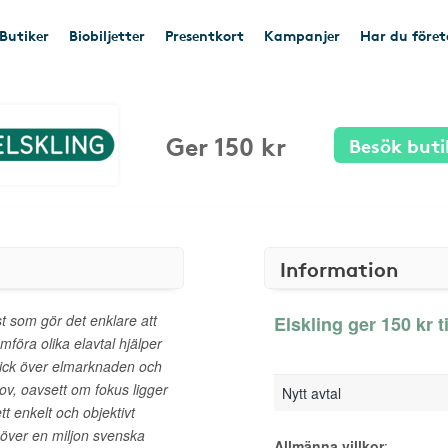
Butiker
Biobiljetter
Presentkort
Kampanjer
Har du före
Ger 150 kr
Besök buti
Information
t som gör det enklare att
Elskling ger 150 kr t
mföra olika elavtal hjälper
blick över elmarknaden och
ov, oavsett om fokus ligger
Nytt avtal
tt enkelt och objektivt
t över en miljon svenska
Allmänna villkor
: