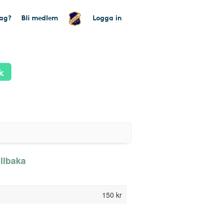
tag?
Bli medlem
Logga in
k
illbaka
150 kr