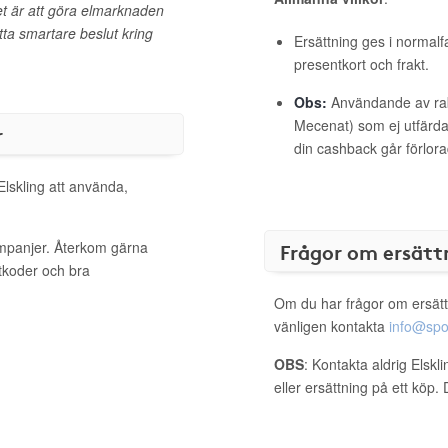
let är att göra elmarknaden
tta smartare beslut kring
Ersättning ges i normalf
presentkort och frakt.
Obs:
Användande av raba
Mecenat) som ej utfärdat
r
din cashback går förlora
Elskling att använda,
kampanjer. Återkom gärna
Frågor om ersätt
ttkoder och bra
Om du har frågor om ersätt
vänligen kontakta
info@spo
OBS
: Kontakta aldrig Elskl
eller ersättning på ett köp