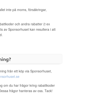
allet inte på moms, försäkringar,
ttkoder och andra rabatter (t ex
s av Sponsorhuset kan resultera i att
d.
ning?
ning från ett köp via Sponsorhuset,
nsorhuset.se
ing om du har frågor kring rabattkoder
. Dessa frågor hanteras av oss. Tack!