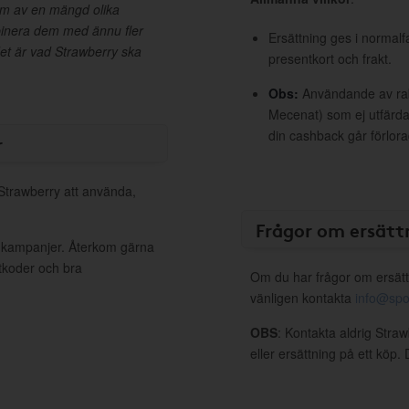
em av en mängd olika
binera dem med ännu fler
Ersättning ges i normalf
et är vad Strawberry ska
presentkort och frakt.
Obs:
Användande av raba
Mecenat) som ej utfärdat
din cashback går förlora
r
 Strawberry att använda,
Frågor om ersätt
a kampanjer. Återkom gärna
ttkoder och bra
Om du har frågor om ersätt
vänligen kontakta
info@spo
OBS
: Kontakta aldrig Stra
eller ersättning på ett köp