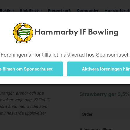
Butiker
Biobiljetter
Presentkort
Kampanjer
Har du före
Hammarby IF Bowling
Ger 3,5%
Besök buti
Föreningen är för tillfället inaktiverad hos Sponsorhuset.
e filmen om Sponsorhuset
Aktivera föreningen här
Information
auranger, arenor och spa
Strawberry ger 3,5% 
elser varje dag. Skiftet till
 göra ännu mer av det som
 minnesvärda upplevelser
Order
Allmänna villkor
: