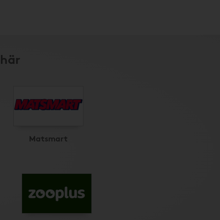
 här
Matsmart