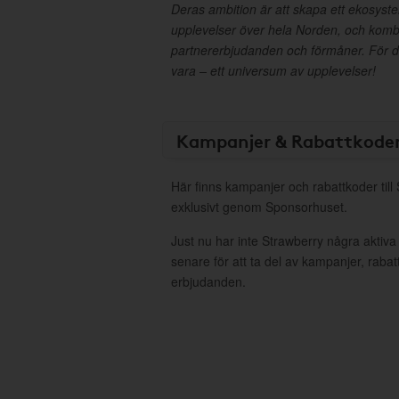
Deras ambition är att skapa ett ekosyst
upplevelser över hela Norden, och kom
partnererbjudanden och förmåner. För d
vara – ett universum av upplevelser!
Kampanjer & Rabattkode
Här finns kampanjer och rabattkoder till
exklusivt genom Sponsorhuset.
Just nu har inte Strawberry några aktiv
senare för att ta del av kampanjer, raba
erbjudanden.