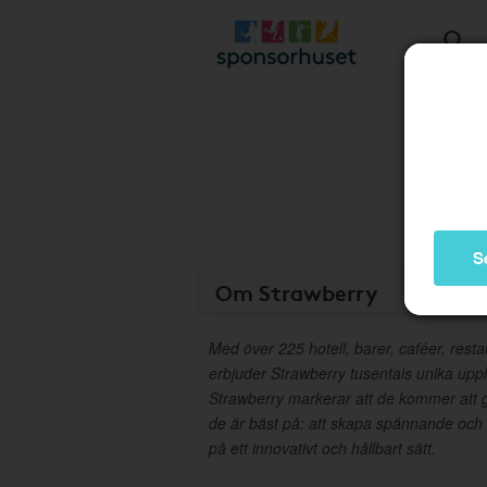
S
Om Strawberry
Med över 225 hotell, barer, caféer, rest
erbjuder Strawberry tusentals unika upplev
Strawberry markerar att de kommer att
de är bäst på: att skapa spännande och
på ett innovativt och hållbart sätt.