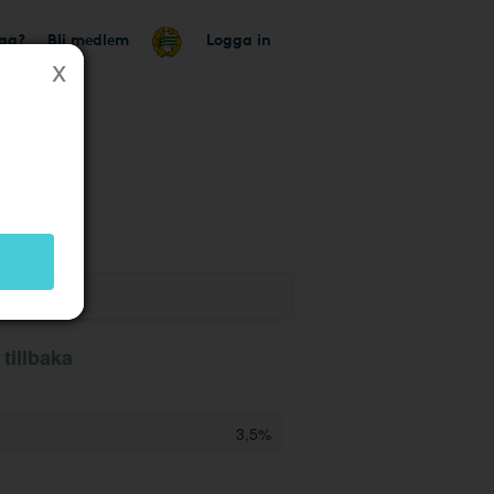
tag?
Bli medlem
Logga in
k
tillbaka
3,5%