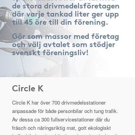
de stora drivmedelsföretagen
där varje tankad liter ger upp
till 45 öre till din förening.
Gör som massor med företag
och välj avtalet som stödjer
svenskt föreningsliv!
Circle K
Circle K har över 700 drivmedelsstationer
anpassade för både personbilar och tung trafik.
Av dessa ca 300 fullservicestationer där du
fräsch och näringsriktig mat, gott ekologiskt