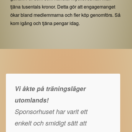
tjäna tusentals kronor. Detta gör att engagemanget
ökar bland medlemmarna och fler köp genomförs. Så
kom igång och tjäna pengar idag.
Vi åkte på träningsläger
utomlands!
Sponsorhuset har varit ett
enkelt och smidigt sätt att