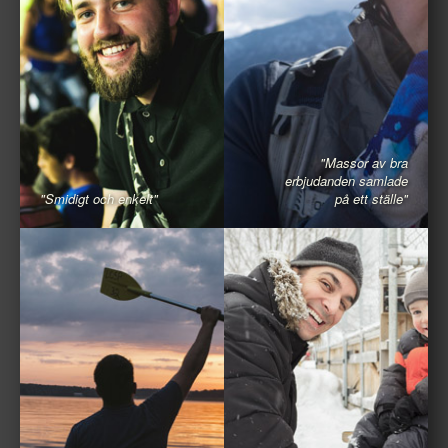
"Massor av bra
erbjudanden samlade
"Smidigt och enkelt"
på ett ställe"