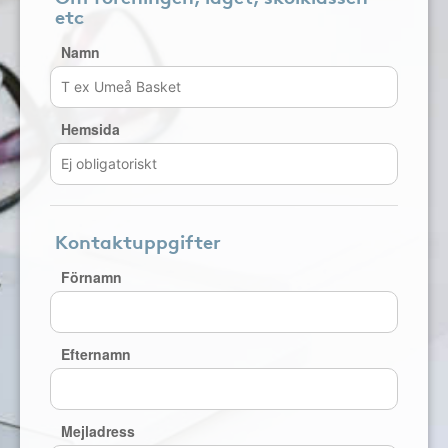
etc
Namn
Hemsida
Kontaktuppgifter
Förnamn
Efternamn
Mejladress