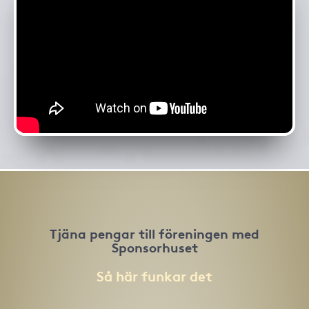
Tjäna pengar till föreningen med
Sponsorhuset
Så här funkar det