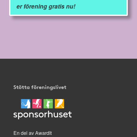
er förening gratis nu!
Stötta föreningslivet
En del av AwardIt