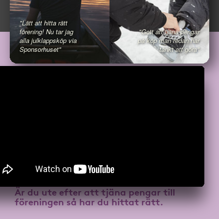
"Lätt att hitta rätt
förening! Nu tar jag
"Gott att tjäna pengar
alla julklappsköp via
på köp man redan har
Sponsorhuset"
tänkt att göra"
Är du ute efter att
tjäna pengar till
föreningen
så har du hittat rätt.