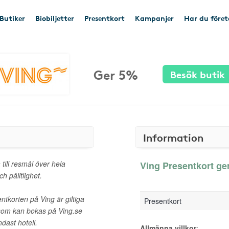
Butiker
Biobiljetter
Presentkort
Kampanjer
Har du före
Ger 5%
Besök butik
Information
till resmål över hela
Ving Presentkort ger
ch pålitlighet.
tkorten på Ving är giltiga
Presentkort
som kan bokas på Ving.se
dast hotell.
Allmänna villkor
: