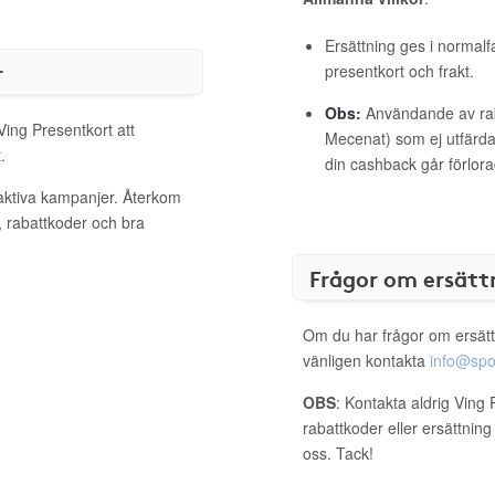
Ersättning ges i normalf
r
presentkort och frakt.
Obs:
Användande av raba
Ving Presentkort att
Mecenat) som ej utfärdat
.
din cashback går förlora
 aktiva kampanjer. Återkom
, rabattkoder och bra
Frågor om ersätt
Om du har frågor om ersätt
vänligen kontakta
info@spo
OBS
: Kontakta aldrig Ving
rabattkoder eller ersättnin
oss. Tack!