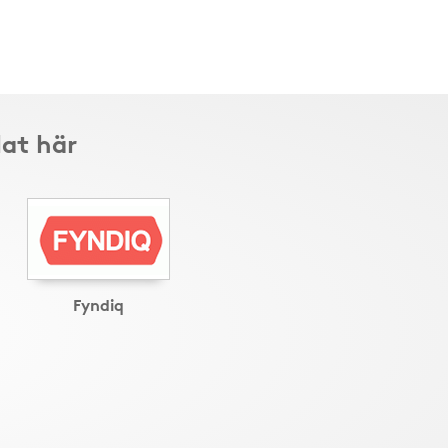
lat här
Fyndiq