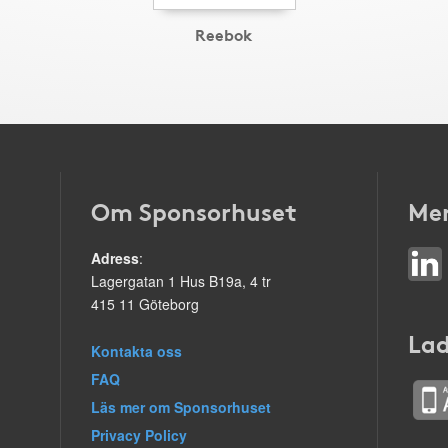
Reebok
Om Sponsorhuset
Mer
Adress
:
Lagergatan 1 Hus B19a, 4 tr
415 11 Göteborg
Lad
Kontakta oss
FAQ
Läs mer om Sponsorhuset
Privacy Policy