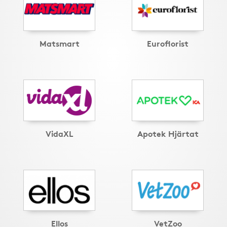
Matsmart
Euroflorist
VidaXL
Apotek Hjärtat
Ellos
VetZoo