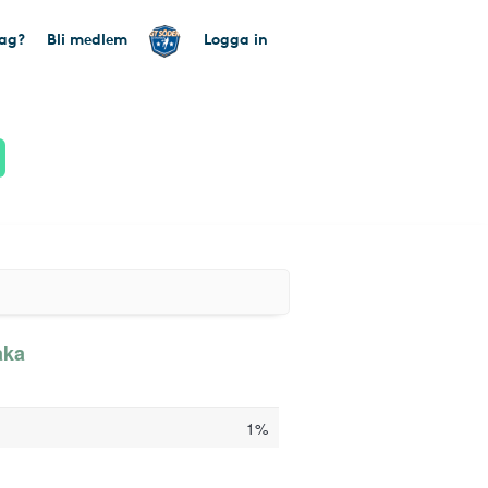
tag?
Bli medlem
Logga in
aka
1%