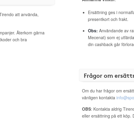
Ersättning ges i normalf
 Tirendo att använda,
presentkort och frakt.
Obs:
Användande av raba
ampanjer. Återkom gärna
Mecenat) som ej utfärdat
ttkoder och bra
din cashback går förlora
Frågor om ersätt
Om du har frågor om ersätt
vänligen kontakta
info@spo
OBS
: Kontakta aldrig Tire
eller ersättning på ett köp