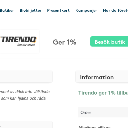
Butiker
Biobiljetter
Presentkort
Kampanjer
Har du före
Ger 1%
Besök butik
Information
timent av däck från välkända
Tirendo ger 1% tillb
t som kan hjälpa och råda
Order
r
Allmänna villkor
: