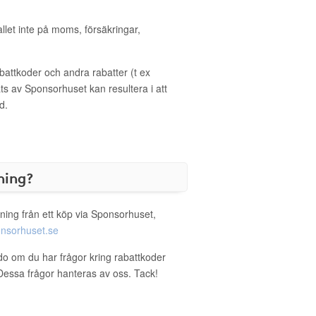
allet inte på moms, försäkringar,
ttkoder och andra rabatter (t ex
s av Sponsorhuset kan resultera i att
d.
ning?
ning från ett köp via Sponsorhuset,
nsorhuset.se
ndo om du har frågor kring rabattkoder
. Dessa frågor hanteras av oss. Tack!