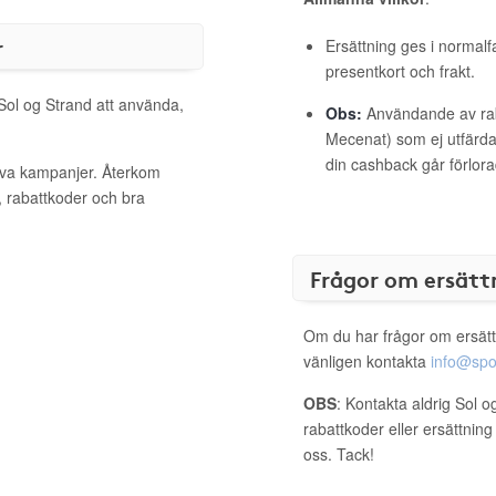
r
Ersättning ges i normalf
presentkort och frakt.
 Sol og Strand att använda,
Obs:
Användande av raba
Mecenat) som ej utfärdat
din cashback går förlora
tiva kampanjer. Återkom
, rabattkoder och bra
Frågor om ersätt
Om du har frågor om ersätt
vänligen kontakta
info@spo
OBS
: Kontakta aldrig Sol 
rabattkoder eller ersättnin
oss. Tack!