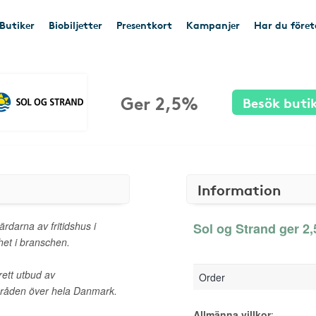
Butiker
Biobiljetter
Presentkort
Kampanjer
Har du före
Ger 2,5%
Besök buti
Information
rdarna av fritidshus i
Sol og Strand ger 2,
et i branschen.
brett utbud av
Order
mråden över hela Danmark.
Allmänna villkor
: