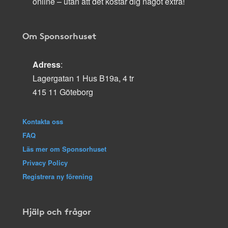
online – utan att det kostar dig något extra!
Om Sponsorhuset
Adress
:
Lagergatan 1 Hus B19a, 4 tr
415 11 Göteborg
Kontakta oss
FAQ
Läs mer om Sponsorhuset
Privacy Policy
Registrera ny förening
Hjälp och frågor