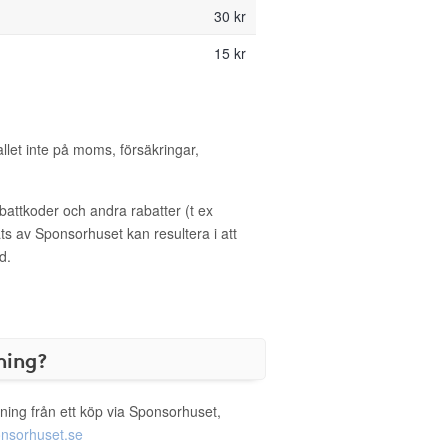
30 kr
15 kr
allet inte på moms, försäkringar,
ttkoder och andra rabatter (t ex
s av Sponsorhuset kan resultera i att
d.
ning?
ning från ett köp via Sponsorhuset,
nsorhuset.se