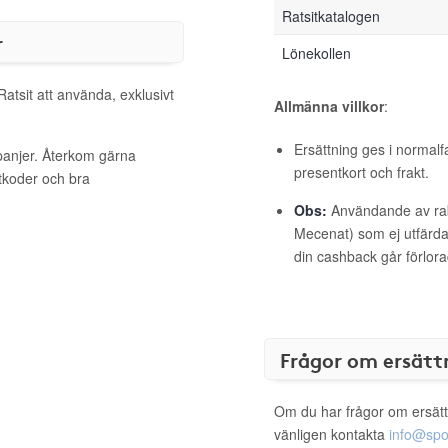
Ratsitkatalogen
r
Lönekollen
Ratsit att använda, exklusivt
Allmänna villkor
:
Ersättning ges i normalf
mpanjer. Återkom gärna
presentkort och frakt.
ttkoder och bra
Obs:
Användande av raba
Mecenat) som ej utfärdat
din cashback går förlora
Frågor om ersätt
Om du har frågor om ersätt
vänligen kontakta
info@spo