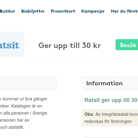
Butiker
Biobiljetter
Presentkort
Kampanjer
Har du före
Ger upp till 30 kr
Besök
Information
som kommer ut fyra gånger
Ratsit ger upp till 30
ember. Katalogen är en
 alla personer i Sverige
Obs
: Av integritetsskäl ko
personen har ev
redovisas för föreningen.
ch statistik.