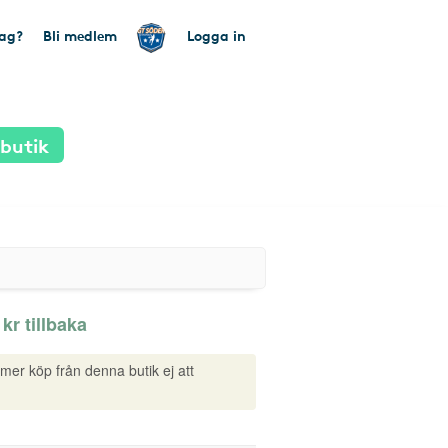
tag?
Bli medlem
Logga in
 butik
 kr tillbaka
mmer köp från denna butik ej att