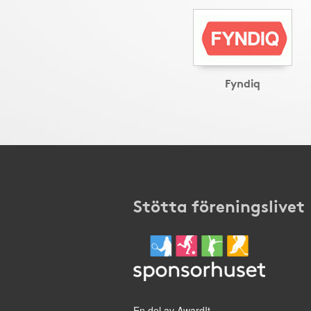
Fyndiq
Stötta föreningslivet
En del av AwardIt