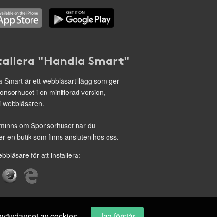
tallera "Handla Smart"
 Smart är ett webbläsartillägg som ger
onsorhuset i en minifierad version,
 i webbläsaren.
minns om Sponsorhuset när du
r en butik som finns ansluten hos oss.
ebbläsare för att installera:
 användandet av cookies.
Jag förstår