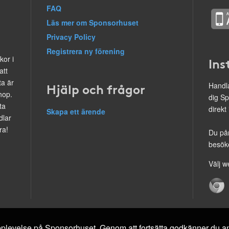
FAQ
Läs mer om Sponsorhuset
Privacy Policy
Registrera ny förening
kor i
Ins
att
ta är
Hjälp och frågor
Handla
hop.
dig Sp
ta
direkt
Skapa ett ärende
dlar
ra!
Du på
besöke
Välj w
 upplevelse på Sponsorhuset. Genom att fortsätta godkänner du