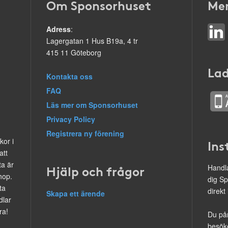
Om Sponsorhuset
Mer
Adress
:
Lagergatan 1 Hus B19a, 4 tr
415 11 Göteborg
Lad
Kontakta oss
FAQ
Läs mer om Sponsorhuset
Privacy Policy
Registrera ny förening
kor i
Ins
att
ta är
Hjälp och frågor
Handla
hop.
dig Sp
ta
direkt
Skapa ett ärende
dlar
ra!
Du på
besöke