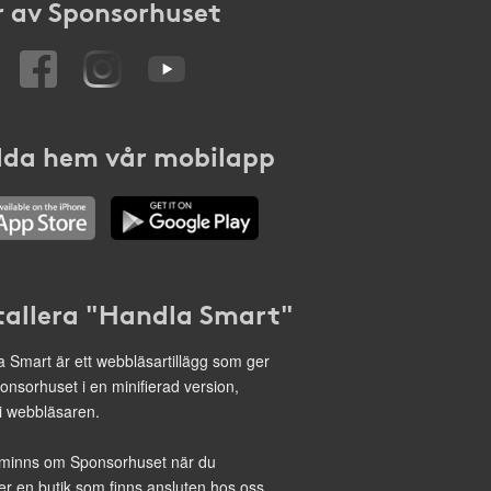
 av Sponsorhuset
da hem vår mobilapp
tallera "Handla Smart"
 Smart är ett webbläsartillägg som ger
onsorhuset i en minifierad version,
 i webbläsaren.
minns om Sponsorhuset när du
r en butik som finns ansluten hos oss.