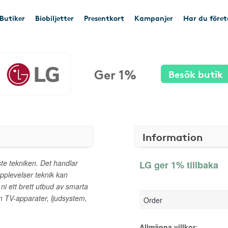
Butiker
Biobiljetter
Presentkort
Kampanjer
Har du före
Ger 1%
Besök butik
Information
te tekniken. Det handlar
LG ger 1% tillbaka
upplevelser teknik kan
ni ett brett utbud av smarta
m TV-apparater, ljudsystem,
Order
Allmänna villkor
: