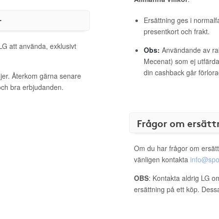
r
Ersättning ges i normalf
presentkort och frakt.
LG att använda, exklusivt
Obs:
Användande av raba
Mecenat) som ej utfärdat
din cashback går förlora
njer. Återkom gärna senare
 och bra erbjudanden.
Frågor om ersätt
Om du har frågor om ersätt
vänligen kontakta
info@spo
OBS
: Kontakta aldrig LG om
ersättning på ett köp. Dess