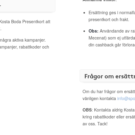
r
Ersättning ges i normalf
presentkort och frakt.
 Kosta Boda Presentkort att
.
Obs:
Användande av raba
Mecenat) som ej utfärdat
 några aktiva kampanjer.
din cashback går förlora
kampanjer, rabattkoder och
Frågor om ersätt
Om du har frågor om ersätt
vänligen kontakta
info@spo
OBS
: Kontakta aldrig Kost
kring rabattkoder eller ers
av oss. Tack!