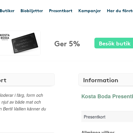
Butiker
Biobiljetter
Presentkort
Kampanjer
Har du före
Ger 5%
Besök butik
ort
Information
loderar i färg, form och
Kosta Boda Presentk
ch njut av både mat och
n Bertil Vallien känner du
Presentkort
Allmänna villkor
: