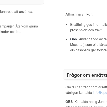
 Junarose att använda,
Allmänna villkor
:
Ersättning ges i normalf
 kampanjer. Återkom gärna
presentkort och frakt.
ttkoder och bra
Obs:
Användande av raba
Mecenat) som ej utfärdat
din cashback går förlora
Frågor om ersätt
Om du har frågor om ersätt
vänligen kontakta
info@spo
OBS
: Kontakta aldrig Juna