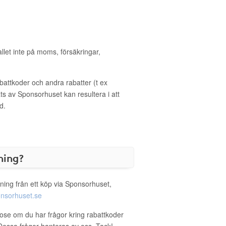
allet inte på moms, försäkringar,
ttkoder och andra rabatter (t ex
s av Sponsorhuset kan resultera i att
d.
ning?
ning från ett köp via Sponsorhuset,
nsorhuset.se
rose om du har frågor kring rabattkoder