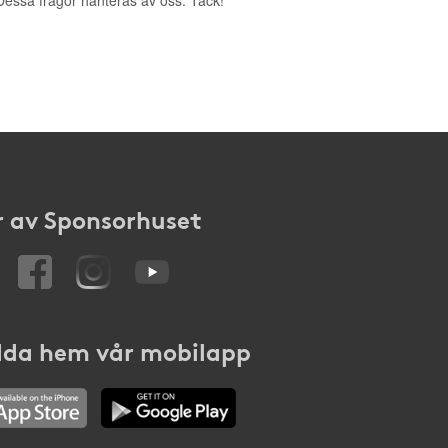
. Dessa frågor hanteras av oss. Tack!
 av Sponsorhuset
da hem vår mobilapp