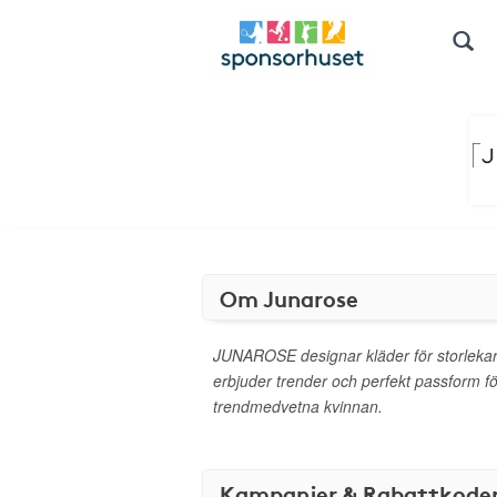
Om Junarose
JUNAROSE designar kläder för storleka
erbjuder trender och perfekt passform f
trendmedvetna kvinnan.
Kampanjer & Rabattkode