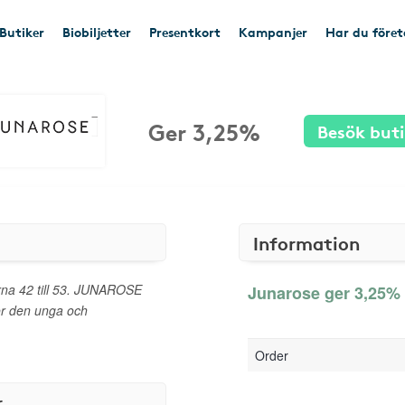
Butiker
Biobiljetter
Presentkort
Kampanjer
Har du före
Ger 3,25%
Besök but
Information
rna 42 till 53. JUNAROSE
Junarose ger 3,25% 
ör den unga och
Order
r