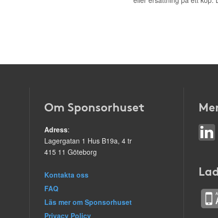
eller ersättning på ett köp
Om Sponsorhuset
Mer
Adress
:
Lagergatan 1 Hus B19a, 4 tr
415 11 Göteborg
Lad
Kontakta oss
FAQ
Läs mer om Sponsorhuset
Privacy Policy