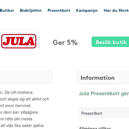
Butiker
Biobiljetter
Presentkort
Kampanjer
Har du före
Ger 5%
Besök butik
Information
n. De vill motivera
Jula Presentkort ger
och skapa sig ett aktivt och
iment inom hemmet,
Hos dem kan villaägare,
Presentkort
e hitta det mesta.
 vilja fixa saker själva.
Allmänna villkor
: