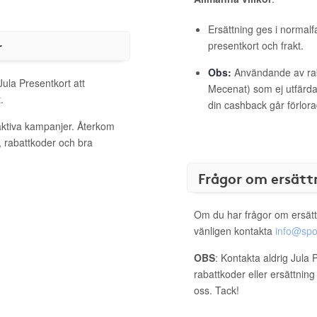
Ersättning ges i normalf
r
presentkort och frakt.
Obs:
Användande av raba
Jula Presentkort att
Mecenat) som ej utfärdat
.
din cashback går förlora
 aktiva kampanjer. Återkom
, rabattkoder och bra
Frågor om ersätt
Om du har frågor om ersätt
vänligen kontakta
info@spo
OBS
: Kontakta aldrig Jula 
rabattkoder eller ersättnin
oss. Tack!