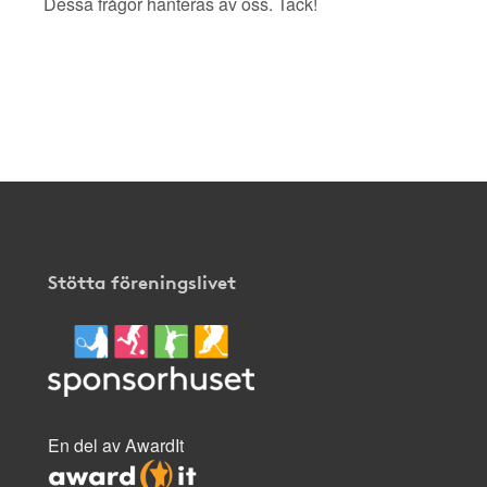
Dessa frågor hanteras av oss. Tack!
Stötta föreningslivet
En del av AwardIt